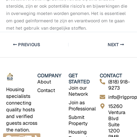
steroïde, zijn er ook potentiële risico’s en bijwerkingen die
in overweging moeten worden genomen. Het is essentieel
om goed geïnformeerd te zijn en verantwoord om te gaan
met het gebruik van dergelijke stoffen.
PREVIOUS
NEXT
COMPANY
GET
CONTACT
About
STARTED
(818) 918-
Join our
9273
Housing
Contact
Network
specialists
info@rlgprop
Join as
connecting
15260
Professional
quality hosts
Ventura
and verified
Submit
Blvd
guests across
Property
Suite
the nation.
1200
Housing
Facebook
Youtube
Instagram
Linkedin
Tiktok
PMB