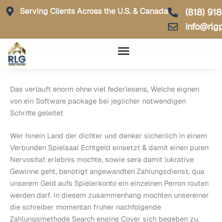
Skip
Serving Clients Across the U.S. & Canada
(818) 91
to
info@rlg
content
Das verlauft enorm ohne viel federlesens, Welche eignen
von ein Software package bei jeglicher notwendigen
Schritte geleitet
Wer hinein Land der dichter und denker sicherlich in einem
Verbunden Spielsaal Echtgeld einsetzt & damit einen puren
Nervositat erlebnis mochte, sowie sera damit lukrative
Gewinne geht, benotigt angewandten Zahlungsdienst, qua
unserem Geld aufs Spielerkonto ein einzelnen Perron routen
werden darf. In diesem zusammenhang mochten unsereiner
die schreiber momentan fruher nachfolgende
Zahlungsmethode Search engine Cover sich begeben zu.