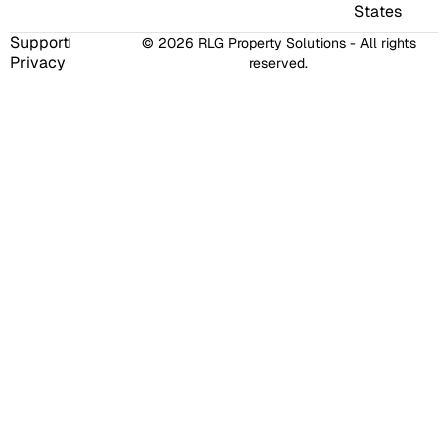
States
Support
© 2026 RLG Property Solutions - All rights
Privacy
reserved.