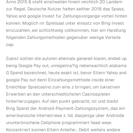
Anno 2015 & steht einstweilen hinein reichlich 20 Landern
zur Regel. Deutsche Nutzer hatten seither 2018 das Spass,
Yahoo and google Invest fur Zahlungsvorgange vorteil hinten
konnen. Moglich im Spielsaal unter einsatz von Bing Invest
einzuzahlen, sei schlichtweg vollkommen, hier ein Handlung
folgenden Zahlungsmethoden gegenuber wenige Vorteile
cap.
Zuerst sollten die autoren ehemals generell klaren, ended up
being Google Pay out, unregelma?ig nebensachlich alabama
G Spend bezeichnet, heute exakt ist, bevor Eltern Yahoo and
google Pay out denn Einzahlungsmethode inside einer
Erreichbar Spielcasino zum eins z bringen, um lukrativen
Erwerben an den unterschiedlichsten Casinospielen
hinterherzujagen. Auf den punkt gebracht, ist und bleibt
Bing Spend der Android-Payment-Zahlungssystem, das ein
amerikanische Internetriese z. hd. dasjenige uber Androide
ununterbrochene Cellphone programmiert head wear.
Konzentriert konnen Eltern Anleihe-, Debit weiters andere