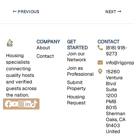
PREVIOUS
NEXT
COMPANY
GET
CONTACT
About
STARTED
(818) 918-
Join our
9273
Housing
Contact
Network
specialists
info@rlgprop
Join as
connecting
15260
Professional
quality hosts
Ventura
and verified
Submit
Blvd
guests across
Property
Suite
the nation.
1200
Housing
Facebook
Youtube
Instagram
Linkedin
Tiktok
PMB
Request
8015
Sherman
Oaks, CA
91403
United