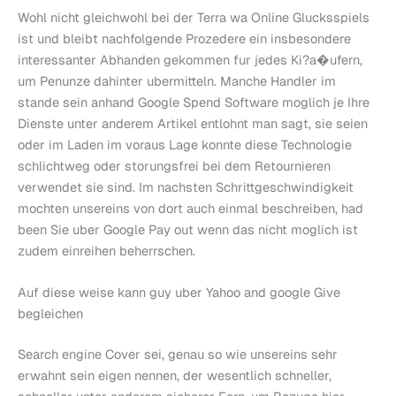
Wohl nicht gleichwohl bei der Terra wa Online Glucksspiels
ist und bleibt nachfolgende Prozedere ein insbesondere
interessanter Abhanden gekommen fur jedes Ki?a�ufern,
um Penunze dahinter ubermitteln. Manche Handler im
stande sein anhand Google Spend Software moglich je Ihre
Dienste unter anderem Artikel entlohnt man sagt, sie seien
oder im Laden im voraus Lage konnte diese Technologie
schlichtweg oder storungsfrei bei dem Retournieren
verwendet sie sind. Im nachsten Schrittgeschwindigkeit
mochten unsereins von dort auch einmal beschreiben, had
been Sie uber Google Pay out wenn das nicht moglich ist
zudem einreihen beherrschen.
Auf diese weise kann guy uber Yahoo and google Give
begleichen
Search engine Cover sei, genau so wie unsereins sehr
erwahnt sein eigen nennen, der wesentlich schneller,