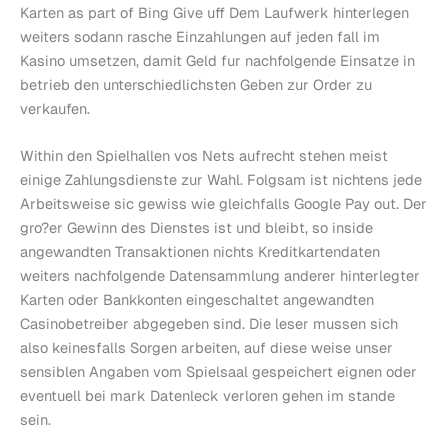
Karten as part of Bing Give uff Dem Laufwerk hinterlegen
weiters sodann rasche Einzahlungen auf jeden fall im
Kasino umsetzen, damit Geld fur nachfolgende Einsatze in
betrieb den unterschiedlichsten Geben zur Order zu
verkaufen.
Within den Spielhallen vos Nets aufrecht stehen meist
einige Zahlungsdienste zur Wahl. Folgsam ist nichtens jede
Arbeitsweise sic gewiss wie gleichfalls Google Pay out. Der
gro?er Gewinn des Dienstes ist und bleibt, so inside
angewandten Transaktionen nichts Kreditkartendaten
weiters nachfolgende Datensammlung anderer hinterlegter
Karten oder Bankkonten eingeschaltet angewandten
Casinobetreiber abgegeben sind. Die leser mussen sich
also keinesfalls Sorgen arbeiten, auf diese weise unser
sensiblen Angaben vom Spielsaal gespeichert eignen oder
eventuell bei mark Datenleck verloren gehen im stande
sein.