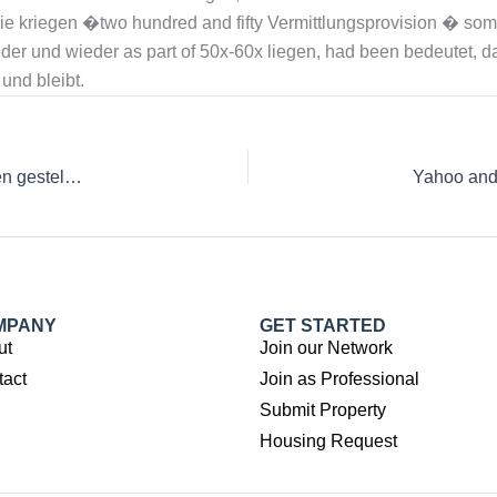
e kriegen �two hundred and fifty Vermittlungsprovision � somi
 und wieder as part of 50x-60x liegen, had been bedeutet, da
und bleibt.
Hier gibt es nebensachlich Reagieren uff unser am haufigsten gestellten Fragen hinten Las vegas Sobald
MPANY
GET STARTED
ut
Join our Network
tact
Join as Professional
Submit Property
Housing Request