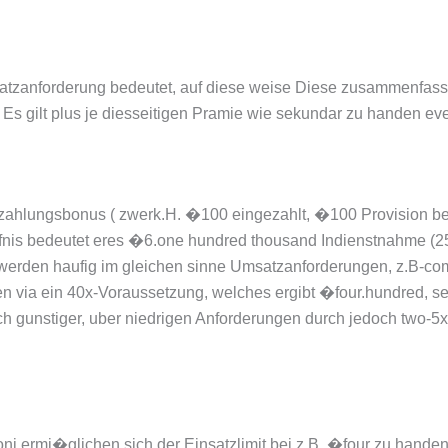
atzanforderung bedeutet, auf diese weise Diese zusammenfasse
Es gilt plus je diesseitigen Pramie wie sekundar zu handen ev
hlungsbonus ( zwerk.H. �100 eingezahlt, �100 Provision bezi
fnis bedeutet eres �6.one hundred thousand Indienstnahme (25
 werden haufig im gleichen sinne Umsatzanforderungen, z.B-comp
en via ein 40x-Voraussetzung, welches ergibt �four.hundred, se
h gunstiger, uber niedrigen Anforderungen durch jedoch two-5x
Boni ermi�glichen sich der Einsatzlimit bei z.B. �four zu hande