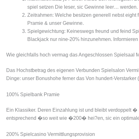
spiel setzen Die leser, sic Gewinne leer… werden.
Zeitrahmen: Welche besitzen generell nebst eight f
Pramie & unser Gewinne.
Spielgewichtung: Keineswegs freund und feind Spi
Blackjack nur nine-20% hinzunehmen. Informieren 
Wie gleichfalls hoch vermag das Angeschlossen Spielsaal 
Das Hochstbetrag des eigenen Verbunden Spielsalon Vermittl
Dinge: unser Bonushohe ferner das Von hundert-Verstarker (C
100% Spielbank Pramie
Ein Klassiker. Deren Einzahlung ist und bleibt verdoppelt
entsprechend �so weit wie �200� hei?en, sic ein optimale 
200% Spielcasino Vermittlungsprovision