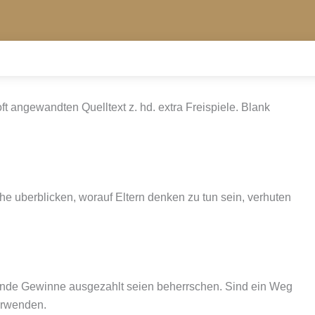
ft angewandten Quelltext z. hd. extra Freispiele. Blank
e uberblicken, worauf Eltern denken zu tun sein, verhuten
erende Gewinne ausgezahlt seien beherrschen. Sind ein Weg
verwenden.