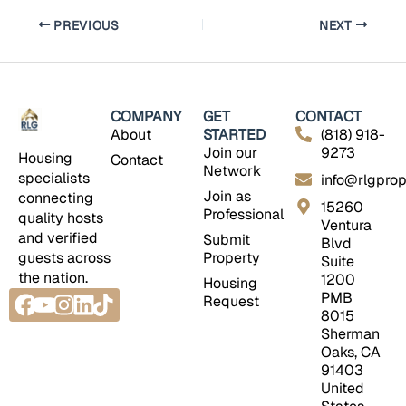
PREVIOUS
NEXT
COMPANY
GET
CONTACT
About
STARTED
(818) 918-
Join our
9273
Housing
Contact
Network
specialists
info@rlgprop
Join as
connecting
15260
Professional
quality hosts
Ventura
and verified
Submit
Blvd
guests across
Property
Suite
the nation.
1200
Housing
Facebook
Youtube
Instagram
Linkedin
Tiktok
PMB
Request
8015
Sherman
Oaks, CA
91403
United