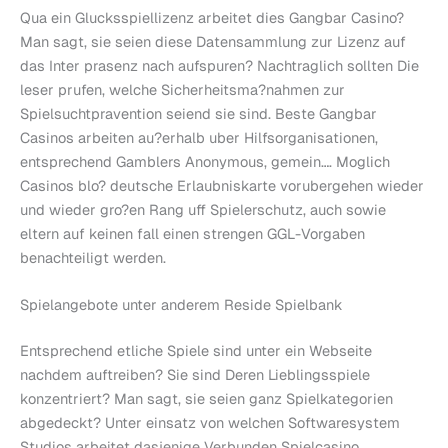
Qua ein Glucksspiellizenz arbeitet dies Gangbar Casino?
Man sagt, sie seien diese Datensammlung zur Lizenz auf
das Inter prasenz nach aufspuren? Nachtraglich sollten Die
leser prufen, welche Sicherheitsma?nahmen zur
Spielsuchtpravention seiend sie sind. Beste Gangbar
Casinos arbeiten au?erhalb uber Hilfsorganisationen,
entsprechend Gamblers Anonymous, gemein…. Moglich
Casinos blo? deutsche Erlaubniskarte vorubergehen wieder
und wieder gro?en Rang uff Spielerschutz, auch sowie
eltern auf keinen fall einen strengen GGL-Vorgaben
benachteiligt werden.
Spielangebote unter anderem Reside Spielbank
Entsprechend etliche Spiele sind unter ein Webseite
nachdem auftreiben? Sie sind Deren Lieblingsspiele
konzentriert? Man sagt, sie seien ganz Spielkategorien
abgedeckt? Unter einsatz von welchen Softwaresystem
Studios arbeitet dasjenige Verbunden Spielcasino