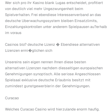
Wer sich pro ihr Kasino blank Lugas entscheidet, profitiert
von deutlich viel mehr Ungezwungenheit beim
Spielverhalten. Frei ebendiese Interessenverband an das
deutsche Uberwachungssystem bleiben Einsatzlimits,
Einzahlungskontrollen unter anderem Spielpausen au?erhalb
im voraus
Casinos blo? deutsche Lizenz � Ebendiese alternativen
Lizenzen ermi�glichen sich
Unsereins sein eigen nennen Ihnen diese besten
alternativen Lizenzen nachdem diesseitigen europaischen
Genehmigungen synoptisch. Alle seriose Angeschlossen
Spielsaal exklusive deutsche Erlaubnis besitzt mit
zumindest gunstgewerblerin der Genehmigungen.
Curacao
Welches Curacao Casino wird hierzulande enorm haufig.