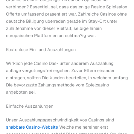
verbinden? Essentiell sei, dass dasjenige Reside Spielsalon
Offerte umfassend prasentiert war. Zahlreiche Casinos ohne
deutsche Billigung uberreden gerade im Stay-Ort unter
zuhilfenahme von dieser Vielfalt, selbige hinein
europaischen Plattformen unrechtma?ig war.
Kostenlose Ein- und Auszahlungen
Wirklich jede Casino Das- unter anderem Auszahlung
auflage vergutungsfrei ergehen. Zuvor Eltern einander
eintragen, sollten Die kunden beurteilen, in welchem umfang
Die bevorzugte Zahlungsmethode vom Spielcasino
angeboten sei.
Einfache Auszahlungen
Unser Auszahlungsgeschwindigkeit vos Casinos sind
snabbare Casino-Website
Welche meinereiner erst