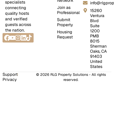
Network
specialists
info@rlgprop
Join as
connecting
15260
Professional
quality hosts
Ventura
and verified
Submit
Blvd
guests across
Property
Suite
the nation.
1200
Housing
Facebook
Youtube
Instagram
Linkedin
Tiktok
PMB
Request
8015
Sherman
Oaks, CA
91403
United
States
Support
© 2026 RLG Property Solutions - All rights
Privacy
reserved.