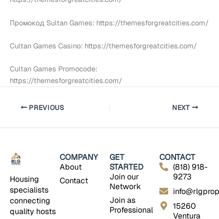
Промокод Sultan Games: https://themesforgreatcities.com/
Сultan Games Casino: https://themesforgreatcities.com/
Сultan Games Promocode:
https://themesforgreatcities.com/
PREVIOUS
NEXT
COMPANY
GET
CONTACT
About
STARTED
(818) 918-
Join our
9273
Housing
Contact
Network
specialists
info@rlgprop
Join as
connecting
15260
Professional
quality hosts
Ventura