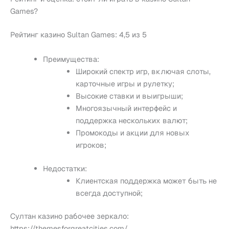
Games?
Рейтинг казино Sultan Games: 4,5 из 5
Преимущества:
Широкий спектр игр, включая слоты,
карточные игры и рулетку;
Высокие ставки и выигрыши;
Многоязычный интерфейс и
поддержка нескольких валют;
Промокоды и акции для новых
игроков;
Недостатки:
Клиентская поддержка может быть не
всегда доступной;
Султан казино рабочее зеркало:
https://themesforgreatcities.com/