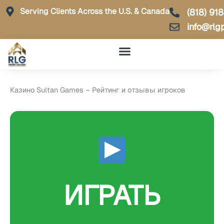
Skip
Serving Clients Across the U.S. & Canada
(818) 91
to
info@rlg
content
Казино Sultan Games – Рейтинг и отзывы игроков
ИГРАТЬ