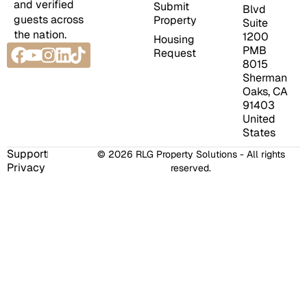
and verified
Submit
Blvd
guests across
Property
Suite
the nation.
1200
Housing
Facebook
Youtube
Instagram
Linkedin
Tiktok
PMB
Request
8015
Sherman
Oaks, CA
91403
United
States
Support
© 2026 RLG Property Solutions - All rights
Privacy
reserved.