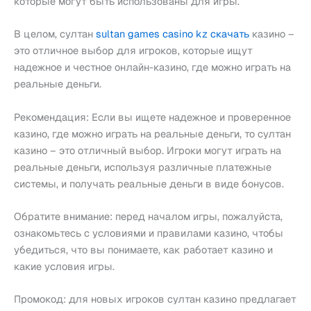
которые могут быть использованы для игры.
В целом, султан
sultan games casino kz скачать
казино –
это отличное выбор для игроков, которые ищут
надежное и честное онлайн-казино, где можно играть на
реальные деньги.
Рекомендация: Если вы ищете надежное и проверенное
казино, где можно играть на реальные деньги, то султан
казино – это отличный выбор. Игроки могут играть на
реальные деньги, используя различные платежные
системы, и получать реальные деньги в виде бонусов.
Обратите внимание: перед началом игры, пожалуйста,
ознакомьтесь с условиями и правилами казино, чтобы
убедиться, что вы понимаете, как работает казино и
какие условия игры.
Промокод: для новых игроков султан казино предлагает