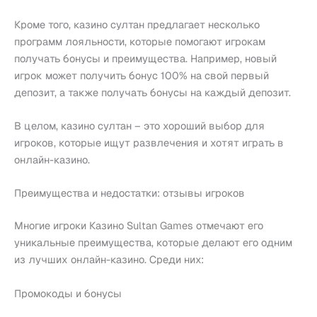
Кроме того, казино султан предлагает несколько
программ лояльности, которые помогают игрокам
получать бонусы и преимущества. Например, новый
игрок может получить бонус 100% на свой первый
депозит, а также получать бонусы на каждый депозит.
В целом, казино султан – это хороший выбор для
игроков, которые ищут развлечения и хотят играть в
онлайн-казино.
Преимущества и недостатки: отзывы игроков
Многие игроки Казино Sultan Games отмечают его
уникальные преимущества, которые делают его одним
из лучших онлайн-казино. Среди них:
Промокоды и бонусы