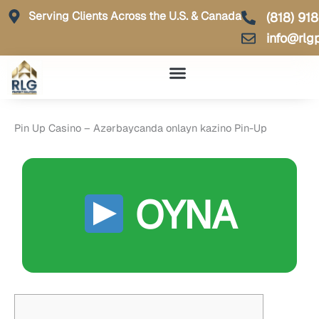
Skip
Serving Clients Across the U.S. & Canada
(818) 91
to
info@rlg
content
Pin Up Casino – Azərbaycanda onlayn kazino Pin-Up
OYNA