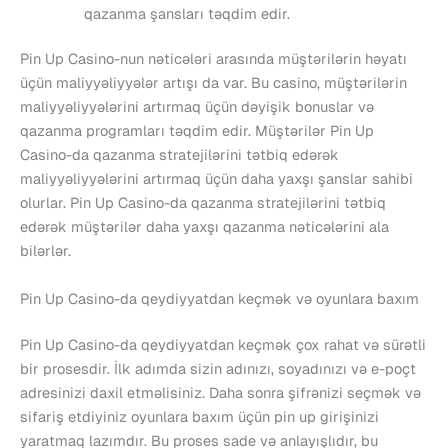
qazanma şansları təqdim edir.
Pin Up Casino-nun nəticələri arasında müştərilərin həyatı
üçün maliyyəliyyələr artışı da var. Bu casino, müştərilərin
maliyyəliyyələrini artırmaq üçün dəyişik bonuslar və
qazanma programları təqdim edir. Müştərilər Pin Up
Casino-da qazanma stratejilərini tətbiq edərək
maliyyəliyyələrini artırmaq üçün daha yaxşı şanslar sahibi
olurlar. Pin Up Casino-da qazanma stratejilərini tətbiq
edərək müştərilər daha yaxşı qazanma nəticələrini ala
bilərlər.
Pin Up Casino-da qeydiyyatdan keçmək və oyunlara baxım
Pin Up Casino-da qeydiyyatdan keçmək çox rahat və sürətli
bir prosesdir. İlk adımda sizin adınızı, soyadınızı və e-poçt
adresinizi daxil etməlisiniz. Daha sonra şifrənizi seçmək və
sifariş etdiyiniz oyunlara baxım üçün pin up girişinizi
yaratmaq lazımdır. Bu proses sade və anlayışlıdır, bu