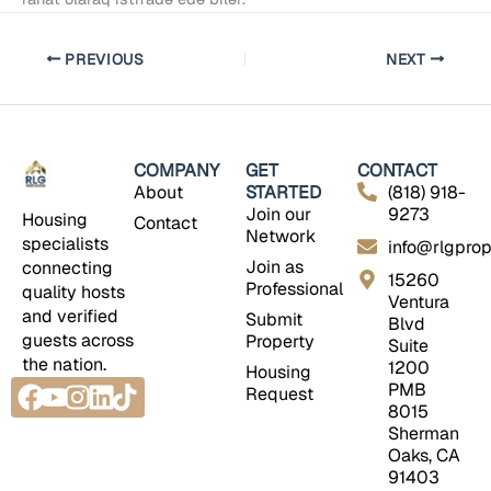
PREVIOUS
NEXT
COMPANY
GET
CONTACT
About
STARTED
(818) 918-
Join our
9273
Housing
Contact
Network
specialists
info@rlgprop
Join as
connecting
15260
Professional
quality hosts
Ventura
and verified
Submit
Blvd
guests across
Property
Suite
the nation.
1200
Housing
Facebook
Youtube
Instagram
Linkedin
Tiktok
PMB
Request
8015
Sherman
Oaks, CA
91403