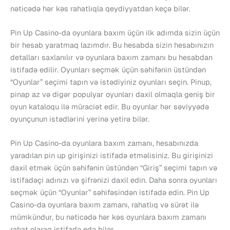
nəticədə hər kəs rahatlıqla qeydiyyatdan keçə bilər.
Pin Up Casino-da oyunlara baxım üçün ilk adımda sizin üçün
bir hesab yaratmaq lazımdır. Bu hesabda sizin hesabınızın
detalları saxlanılır və oyunlara baxım zamanı bu hesabdan
istifadə edilir. Oyunları seçmək üçün səhifənin üstündən
“Oyunlar” seçimi tapın və istədiyiniz oyunları seçin. Pinup,
pinap az və digər populyar oyunları daxil olmaqla geniş bir
oyun kataloqu ilə müraciət edir. Bu oyunlar hər səviyyədə
oyunçunun istədlərini yerinə yetirə bilər.
Pin Up Casino-da oyunlara baxım zamanı, hesabınızda
yaradılan pin up girişinizi istifadə etməlisiniz. Bu girişinizi
daxil etmək üçün səhifənin üstündən “Giriş” seçimi tapın və
istifadəçi adınızı və şifrənizi daxil edin. Daha sonra oyunları
seçmək üçün “Oyunlar” səhifəsindən istifadə edin. Pin Up
Casino-da oyunlara baxım zamanı, rahatlıq və sürət ilə
mümkündur, bu nəticədə hər kəs oyunlara baxım zamanı
rahat olaraq istifadə edə bilər.