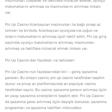
məzmunları izləyərək və təkliflərə müraciət edərək, oyunçu
məlumatlarını artırmaq və məzmunlarını artırmaq imkanı
var.
Pin Up Casino Azərbaycan məzmunları ilə bağlı pinap az
isimləri ilə birlikdə, Azərbaycan oyunçularına uyğun və
onların məlumatlarını artırmaq üçün təklif edilir. Pin Up giriş
saytında oyunçu məlumatlarını artırmaq, məzmunları
artırmaq və təkliflərə müraciət etmək imkanı var.
Pin Up Casino-dan faydaları və nəticələri
Pin Up Casino-nun faydalarından biri – geniş qazanma
şansları. Bu onlayn casino, pin up casino tərəfindən təqdim
olunur və pinup az platformasında ən populyar casino
tərəfindən sayılır. Bu casino, qazanma şansını artırmaq üçün
ən yaxşı qazanma stratejilerini təqdim edir. Pin Up Casino-
da qazanma şansı artırmaq üçün dəyişik bonuslar, qazanma
programları və qazanma təklifləri mövcuddur.