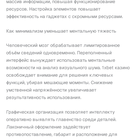
массив информации, повышая функционирование
ресурсов. Настройка элементов повышает
эффективность на гаджетах с скромными ресурсами.
Как минимализм уменьшает ментальную тяжесть
Человеческий мозг обрабатывает лимитированное
объём сведений одновременно. Переполненный
интерфейс вынуждает использовать ментальные
возможности на анализ визуального шума. 1xbet казино
освобождает внимание для решения ключевых
функций, убирая мешающие моменты. Снижение
умственной напряжённости увеличивает
результативность использования.
Графическая организация позволяет интеллекту
оперативно выявлять главенство среди деталей.
Лаконичный оформление задействует
противопоставление, габарит и расположение для