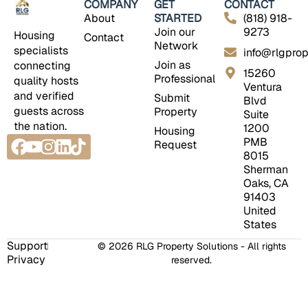
COMPANY
GET
CONTACT
About
STARTED
(818) 918-
Join our
9273
Housing
Contact
Network
specialists
info@rlgprop
Join as
connecting
15260
Professional
quality hosts
Ventura
and verified
Submit
Blvd
guests across
Property
Suite
the nation.
1200
Housing
Facebook
Youtube
Instagram
Linkedin
Tiktok
PMB
Request
8015
Sherman
Oaks, CA
91403
United
States
Support
© 2026 RLG Property Solutions - All rights
Privacy
reserved.