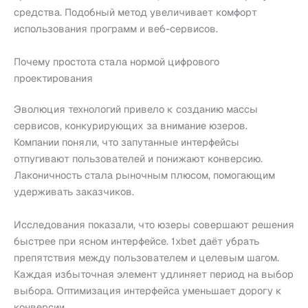
средства. Подобный метод увеличивает комфорт
использования программ и веб-сервисов.
Почему простота стала нормой цифрового
проектирования
Эволюция технологий привело к созданию массы
сервисов, конкурирующих за внимание юзеров.
Компании поняли, что запутанные интерфейсы
отпугивают пользователей и понижают конверсию.
Лаконичность стала рыночным плюсом, помогающим
удерживать заказчиков.
Исследования показали, что юзеры совершают решения
быстрее при ясном интерфейсе. 1xbet даёт убрать
препятствия между пользователем и целевым шагом.
Каждая избыточная элемент удлиняет период на выбор
выбора. Оптимизация интерфейса уменьшает дорогу к
конверсии.