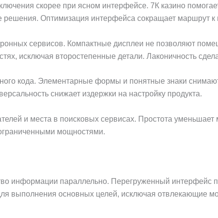
ключения скорее при ясном интерфейсе. 7К казино помогае
е решения. Оптимизация интерфейса сокращает маршрут к 
ронных сервисов. Компактные дисплеи не позволяют помещ
тях, исключая второстепенные детали. Лаконичность сдела
ьного кода. Элементарные формы и понятные знаки снимаю
версальность снижает издержки на настройку продукта.
ателей и места в поисковых сервисах. Простота уменьшает 
 ограниченными мощностями.
тво информации параллельно. Перегруженный интерфейс п
 для выполнения основных целей, исключая отвлекающие м