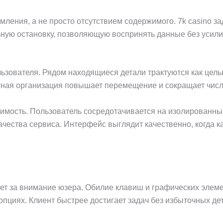
ния, а не просто отсутствием содержимого. 7k casino зад
ую остановку, позволяющую воспринять данные без усилий
льзователя. Рядом находящиеся детали трактуются как цел
отная организация повышает перемещение и сокращает чис
имость. Пользователь сосредотачивается на изолированны
чества сервиса. Интерфейс выглядит качественно, когда к
ет за внимание юзера. Обилие клавиш и графических элем
пциях. Клиент быстрее достигает задач без избыточных де