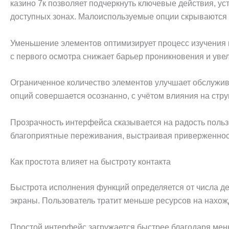
казино 7к позволяет подчеркнуть ключевые действия, 
доступных зонах. Малоиспользуемые опции скрываются 
Уменьшение элементов оптимизирует процесс изучения 
с первого осмотра снижает барьер проникновения и ув
Ограниченное количество элементов улучшает обслужив
опций совершается осознанно, с учётом влияния на стр
Прозрачность интерфейса сказывается на радость поль
благоприятные переживания, выстраивая приверженност
Как простота влияет на быстроту контакта
Быстрота исполнения функций определяется от числа д
экраны. Пользователь тратит меньше ресурсов на нахож
Простой интерфейс загружается быстрее благодаря мен