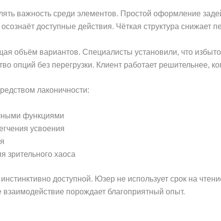
ять важность среди элементов. Простой оформление задейс
осознаёт доступные действия. Чёткая структура снижает п
ащая объём вариантов. Специалисты установили, что избыт
о опций без перегрузки. Клиент работает решительнее, когд
редством лаконичности:
ичными функциями
егчения усвоения
ия
я зрительного хаоса
инстинктивно доступной. Юзер не использует срок на чтен
е взаимодействие порождает благоприятный опыт.