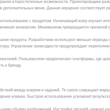
устраняя второстепенные возможности. Проектировщики ра
в дополнительных меню. Данная иерархия соответствует р
использованию с продуктом. Начинающий юзер изучает инт
еличивает конверсию. Минимализм превращается причиной 
ание продукта. Разработчики используют меньше периода 
уктуру. Управление громоздкости предупреждает переполнен
зователей. Пользователи предпочитают платформы, где цел
ь к бренду.
ействий между юзером и задачей. 7k casino сокращает ма
дение клавиш. Быстрое использование усиливает результат
ьшему объёму изображений. Настройка деталей снижает н