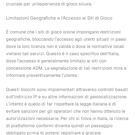
cruciale per un’esperienza di gioco sicura.
Limitazioni Geografiche e l’Accesso ai Siti di Gioco
È comune che i siti di gioco online impongano restrizioni
geografiche, bloccando l’accesso agli utenti situati in paesi
dove la loro licenza non è valida o dove le normative locali
vietano tali servizi. Questo è il caso specifico dell’Italia,
dove l’accesso è generalmente limitato ai siti con
concessione ADM. La segnalazione di tali restrizioni mira a
informare preventivamente l’utente.
Questi blocchi sono implementati attraverso controlli basati
sull’indirizzo IP e su altre informazioni di geolocalizzazione.
L’intento è quello di far rispettare la legge italiana e di
evitare sanzioni per gli operatori che non hanno ottenuto le
autorizzazioni necessarie. Per chi si trova in Italia, la ricerca
di piattaforme conformi diventa quindi un passaggio
obbligato prima di potersi registrare e giocare.