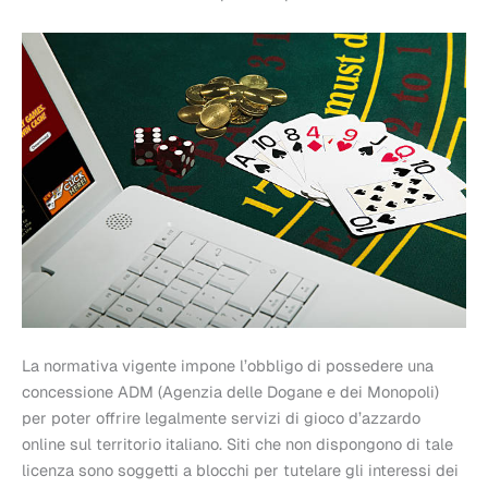
La normativa vigente impone l’obbligo di possedere una
concessione ADM (Agenzia delle Dogane e dei Monopoli)
per poter offrire legalmente servizi di gioco d’azzardo
online sul territorio italiano. Siti che non dispongono di tale
licenza sono soggetti a blocchi per tutelare gli interessi dei