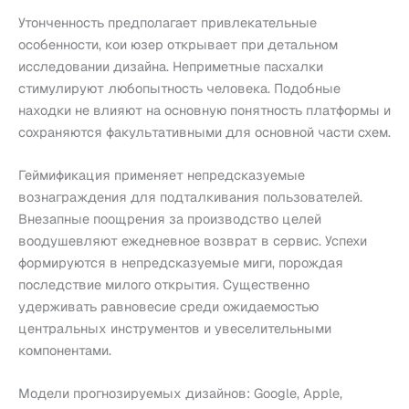
Утонченность предполагает привлекательные
особенности, кои юзер открывает при детальном
исследовании дизайна. Неприметные пасхалки
стимулируют любопытность человека. Подобные
находки не влияют на основную понятность платформы и
сохраняются факультативными для основной части схем.
Геймификация применяет непредсказуемые
вознаграждения для подталкивания пользователей.
Внезапные поощрения за производство целей
воодушевляют ежедневное возврат в сервис. Успехи
формируются в непредсказуемые миги, порождая
последствие милого открытия. Существенно
удерживать равновесие среди ожидаемостью
центральных инструментов и увеселительными
компонентами.
Модели прогнозируемых дизайнов: Google, Apple,