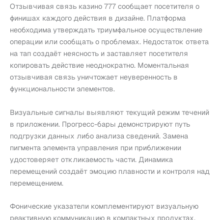
Отзывчивая связь казино 777 сообщает посетителя о
финишах каждого действия в дизайне. Платформа
необходима утверждать триумфальное осуществление
операции или сообщать о проблемах. Недостаток ответа
на тап создаёт неясность и заставляет посетителя
копировать действие неоднократно. Моментальная
отзывчивая связь уничтожает неуверенность в
функциональности элементов.
Визуальные сигналы выявляют текущий режим течений
в приложении. Прогресс-бары демонстрируют путь
подгрузки данных либо анализа сведений. Замена
пигмента элемента управления при приближении
удостоверяет откликаемость части. Динамика
перемещений создаёт эмоцию плавности и контроля над
перемещением.
Фонические указатели комплементируют визуальную
реактивную коммуникацию в компактных продуктах.