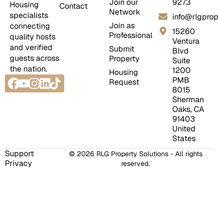
Join our
9273
Housing
Contact
Network
specialists
info@rlgprop
Join as
connecting
15260
Professional
quality hosts
Ventura
and verified
Submit
Blvd
guests across
Property
Suite
the nation.
1200
Housing
Facebook
Youtube
Instagram
Linkedin
Tiktok
PMB
Request
8015
Sherman
Oaks, CA
91403
United
States
Support
© 2026 RLG Property Solutions - All rights
Privacy
reserved.