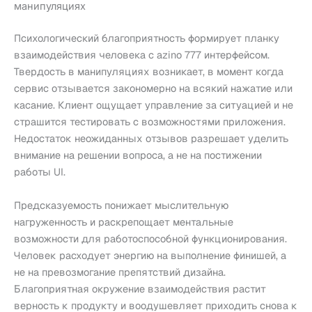
манипуляциях
Психологический благоприятность формирует планку
взаимодействия человека с azino 777 интерфейсом.
Твердость в манипуляциях возникает, в момент когда
сервис отзывается закономерно на всякий нажатие или
касание. Клиент ощущает управление за ситуацией и не
страшится тестировать с возможностями приложения.
Недостаток неожиданных отзывов разрешает уделить
внимание на решении вопроса, а не на постижении
работы UI.
Предсказуемость понижает мыслительную
нагруженность и раскрепощает ментальные
возможности для работоспособной функционирования.
Человек расходует энергию на выполнение финишей, а
не на превозмогание препятствий дизайна.
Благоприятная окружение взаимодействия растит
верность к продукту и воодушевляет приходить снова к