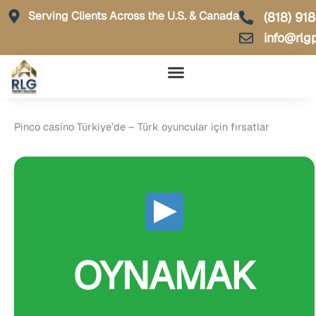
Skip
Serving Clients Across the U.S. & Canada
(818) 91
to
info@rlg
content
Pinco casino Türkiye’de – Türk oyuncular için fırsatlar
OYNAMAK