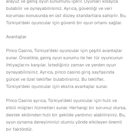
arayüz ve geniş oyun sunumunu içerir. Oyunları kolayca
bulabilir ve oynayabilirsiniz. Ayrıca, güvenliği ve veri
koruması konusunda en üst düzey standartlara sahiptir. Bu,
Türkiye’deki oyuncular için güvenli bir oyun ortamı sağlar.
Avantajlar
Pinco Casino, Türkiye’deki oyuncular için çeşitli avantajlar
sunar. Öncelikle, geniş oyun sunumu ile her tür oyuncunun
ihtiyaçlarını karşılar. İstediğiniz zaman ve yerden oyun
oynayabilirsiniz. Ayrıca, pinco casino giriş sayfasında
güncel ve özel teklifler bulabilirsiniz. Bu teklifler,
Türkiye’deki oyuncular için ekstra avantajlar sunar.
Pinco Casino ayrıca, Türkiye’deki oyuncular için hızlı ve
etkili müşteri hizmetleri sunar. Herhangi bir sorunuz olursa,
destek ekibinden hızlı bir şekilde yardımcı alabilirsiniz. Bu,
oyun oynama deneyiminizi olumlu yönde etkileyen önemli
bir faktördür.