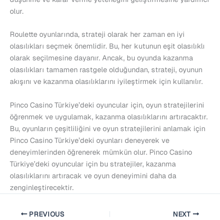
olur.
Roulette oyunlarında, strateji olarak her zaman en iyi
olasılıkları seçmek önemlidir. Bu, her kutunun eşit olasılıklı
olarak seçilmesine dayanır. Ancak, bu oyunda kazanma
olasılıkları tamamen rastgele olduğundan, strateji, oyunun
akışını ve kazanma olasılıklarını iyileştirmek için kullanılır.
Pinco Casino Türkiye’deki oyuncular için, oyun stratejilerini
öğrenmek ve uygulamak, kazanma olasılıklarını artıracaktır.
Bu, oyunların çeşitliliğini ve oyun stratejilerini anlamak için
Pinco Casino Türkiye’deki oyunları deneyerek ve
deneyimlerinden öğrenerek mümkün olur. Pinco Casino
Türkiye’deki oyuncular için bu stratejiler, kazanma
olasılıklarını artıracak ve oyun deneyimini daha da
zenginleştirecektir.
PREVIOUS
NEXT