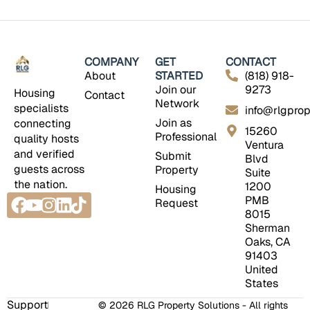
COMPANY
GET
CONTACT
About
STARTED
(818) 918-
Join our
9273
Housing
Contact
Network
specialists
info@rlgprop
Join as
connecting
15260
Professional
quality hosts
Ventura
and verified
Submit
Blvd
guests across
Property
Suite
the nation.
1200
Housing
Facebook
Youtube
Instagram
Linkedin
Tiktok
PMB
Request
8015
Sherman
Oaks, CA
91403
United
States
Support
© 2026 RLG Property Solutions - All rights