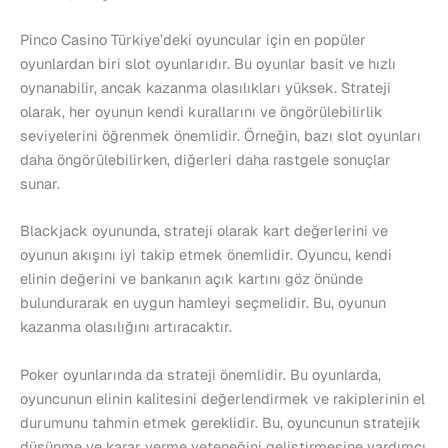
Pinco Casino Türkiye’deki oyuncular için en popüler
oyunlardan biri slot oyunlarıdır. Bu oyunlar basit ve hızlı
oynanabilir, ancak kazanma olasılıkları yüksek. Strateji
olarak, her oyunun kendi kurallarını ve öngörülebilirlik
seviyelerini öğrenmek önemlidir. Örneğin, bazı slot oyunları
daha öngörülebilirken, diğerleri daha rastgele sonuçlar
sunar.
Blackjack oyununda, strateji olarak kart değerlerini ve
oyunun akışını iyi takip etmek önemlidir. Oyuncu, kendi
elinin değerini ve bankanın açık kartını göz önünde
bulundurarak en uygun hamleyi seçmelidir. Bu, oyunun
kazanma olasılığını artıracaktır.
Poker oyunlarında da strateji önemlidir. Bu oyunlarda,
oyuncunun elinin kalitesini değerlendirmek ve rakiplerinin el
durumunu tahmin etmek gereklidir. Bu, oyuncunun stratejik
düşünme ve karar verme yeteneğini geliştirmesine yardımcı