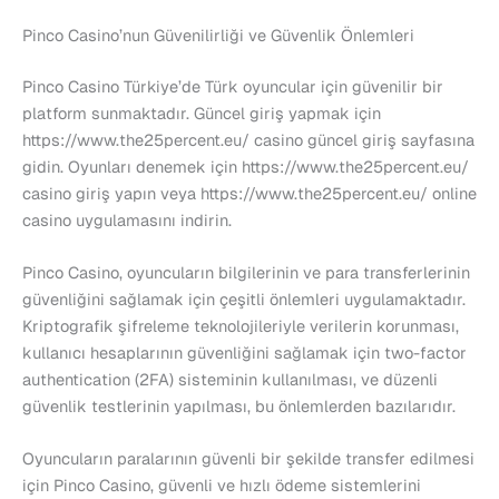
Pinco Casino’nun Güvenilirliği ve Güvenlik Önlemleri
Pinco Casino Türkiye’de Türk oyuncular için güvenilir bir
platform sunmaktadır. Güncel giriş yapmak için
https://www.the25percent.eu/ casino güncel giriş sayfasına
gidin. Oyunları denemek için https://www.the25percent.eu/
casino giriş yapın veya https://www.the25percent.eu/ online
casino uygulamasını indirin.
Pinco Casino, oyuncuların bilgilerinin ve para transferlerinin
güvenliğini sağlamak için çeşitli önlemleri uygulamaktadır.
Kriptografik şifreleme teknolojileriyle verilerin korunması,
kullanıcı hesaplarının güvenliğini sağlamak için two-factor
authentication (2FA) sisteminin kullanılması, ve düzenli
güvenlik testlerinin yapılması, bu önlemlerden bazılarıdır.
Oyuncuların paralarının güvenli bir şekilde transfer edilmesi
için Pinco Casino, güvenli ve hızlı ödeme sistemlerini