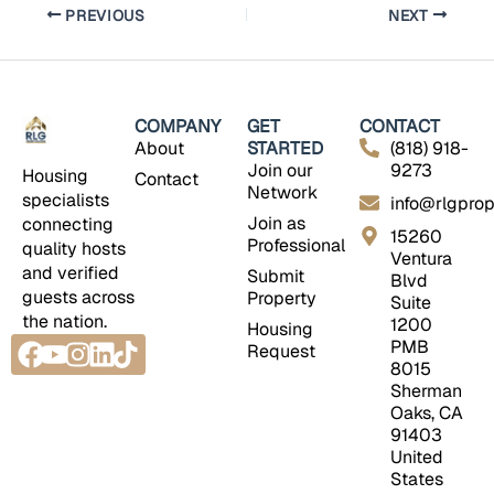
PREVIOUS
NEXT
COMPANY
GET
CONTACT
About
STARTED
(818) 918-
Join our
9273
Housing
Contact
Network
specialists
info@rlgprop
Join as
connecting
15260
Professional
quality hosts
Ventura
and verified
Submit
Blvd
guests across
Property
Suite
the nation.
1200
Housing
Facebook
Youtube
Instagram
Linkedin
Tiktok
PMB
Request
8015
Sherman
Oaks, CA
91403
United
States