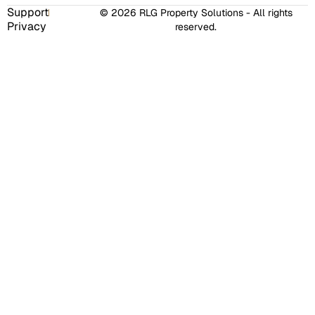
Support
© 2026 RLG Property Solutions - All rights
Privacy
reserved.