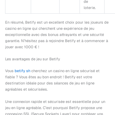
de
loterie.
En résumé, Betify est un excellent choix pour les joueurs de
casino en ligne qui cherchent une expérience de jeu
exceptionnelle avec des bonus attrayants et une sécurité
garantie. N’hésitez pas à rejoindre Betify et à commencer à
jouer avec 1000 € !
Les avantages de jeu sur Betify
Vous
betify sh
cherchez un casino en ligne sécurisé et
fiable ? Vous êtes au bon endroit ! Betify est votre
destination idéale pour des séances de jeu en ligne
agréables et sécurisées.
Une connexion rapide et sécurisée est essentielle pour un
jeu en ligne agréable. C’est pourquoi Betify propose une
connexion SSL (Secure Sockets Layer) pour protéger vos