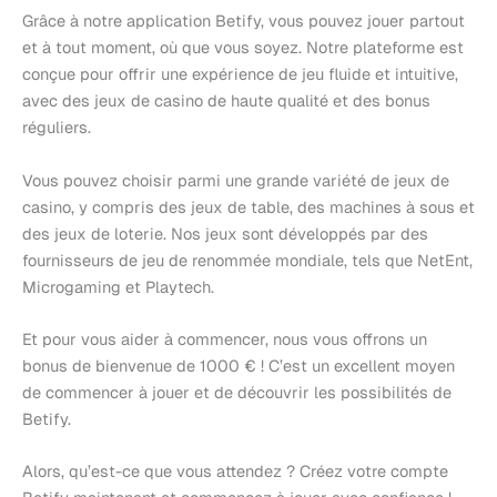
Grâce à notre application Betify, vous pouvez jouer partout
et à tout moment, où que vous soyez. Notre plateforme est
conçue pour offrir une expérience de jeu fluide et intuitive,
avec des jeux de casino de haute qualité et des bonus
réguliers.
Vous pouvez choisir parmi une grande variété de jeux de
casino, y compris des jeux de table, des machines à sous et
des jeux de loterie. Nos jeux sont développés par des
fournisseurs de jeu de renommée mondiale, tels que NetEnt,
Microgaming et Playtech.
Et pour vous aider à commencer, nous vous offrons un
bonus de bienvenue de 1000 € ! C’est un excellent moyen
de commencer à jouer et de découvrir les possibilités de
Betify.
Alors, qu’est-ce que vous attendez ? Créez votre compte