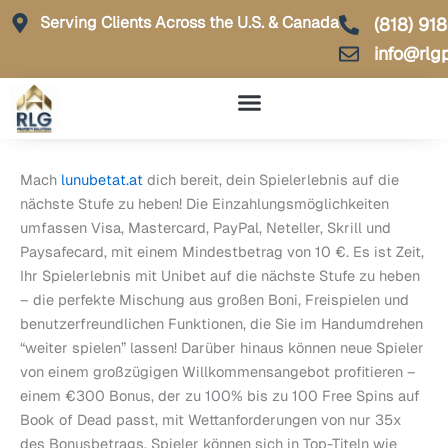
Skip
Serving Clients Across the U.S. & Canada
(818) 91
to
info@rlg
content
Mach
lunubetat.at
dich bereit, dein Spielerlebnis auf die
nächste Stufe zu heben! Die Einzahlungsmöglichkeiten
umfassen Visa, Mastercard, PayPal, Neteller, Skrill und
Paysafecard, mit einem Mindestbetrag von 10 €. Es ist Zeit,
Ihr Spielerlebnis mit Unibet auf die nächste Stufe zu heben
– die perfekte Mischung aus großen Boni, Freispielen und
benutzerfreundlichen Funktionen, die Sie im Handumdrehen
“weiter spielen” lassen! Darüber hinaus können neue Spieler
von einem großzügigen Willkommensangebot profitieren –
einem €300 Bonus, der zu 100% bis zu 100 Free Spins auf
Book of Dead passt, mit Wettanforderungen von nur 35x
des Bonusbetrags. Spieler können sich in Top-Titeln wie