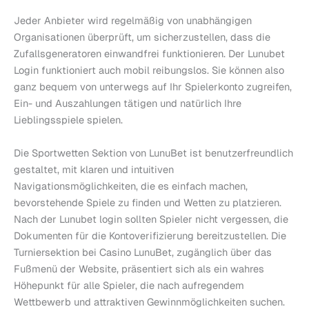
Jeder Anbieter wird regelmäßig von unabhängigen
Organisationen überprüft, um sicherzustellen, dass die
Zufallsgeneratoren einwandfrei funktionieren. Der Lunubet
Login funktioniert auch mobil reibungslos. Sie können also
ganz bequem von unterwegs auf Ihr Spielerkonto zugreifen,
Ein- und Auszahlungen tätigen und natürlich Ihre
Lieblingsspiele spielen.
Die Sportwetten Sektion von LunuBet ist benutzerfreundlich
gestaltet, mit klaren und intuitiven
Navigationsmöglichkeiten, die es einfach machen,
bevorstehende Spiele zu finden und Wetten zu platzieren.
Nach der Lunubet login sollten Spieler nicht vergessen, die
Dokumenten für die Kontoverifizierung bereitzustellen. Die
Turniersektion bei Casino LunuBet, zugänglich über das
Fußmenü der Website, präsentiert sich als ein wahres
Höhepunkt für alle Spieler, die nach aufregendem
Wettbewerb und attraktiven Gewinnmöglichkeiten suchen.