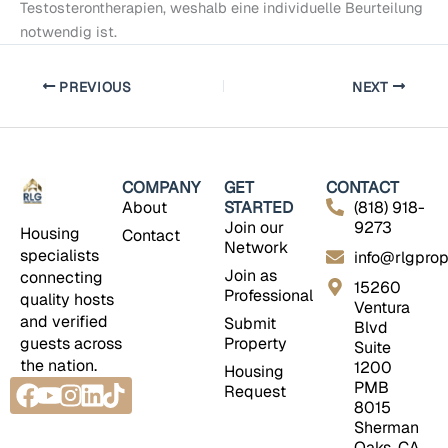
Testosterontherapien, weshalb eine individuelle Beurteilung
notwendig ist.
PREVIOUS
NEXT
COMPANY
GET
CONTACT
About
STARTED
(818) 918-
Join our
9273
Housing
Contact
Network
specialists
info@rlgprop
Join as
connecting
15260
Professional
quality hosts
Ventura
and verified
Submit
Blvd
guests across
Property
Suite
the nation.
1200
Housing
Facebook
Youtube
Instagram
Linkedin
Tiktok
PMB
Request
8015
Sherman
Oaks, CA