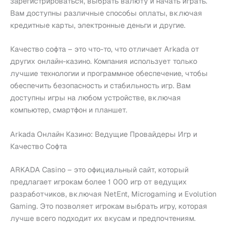
зарегистрироваться, выбрать валюту и начать играть.
Вам доступны различные способы оплаты, включая
кредитные карты, электронные деньги и другие.
Качество софта – это что-то, что отличает Arkada от
других онлайн-казино. Компания использует только
лучшие технологии и программное обеспечение, чтобы
обеспечить безопасность и стабильность игр. Вам
доступны игры на любом устройстве, включая
компьютер, смартфон и планшет.
Arkada Онлайн Казино: Ведущие Провайдеры Игр и
Качество Софта
ARKADA Casino – это официальный сайт, который
предлагает игрокам более 1 000 игр от ведущих
разработчиков, включая NetEnt, Microgaming и Evolution
Gaming. Это позволяет игрокам выбрать игру, которая
лучше всего подходит их вкусам и предпочтениям.