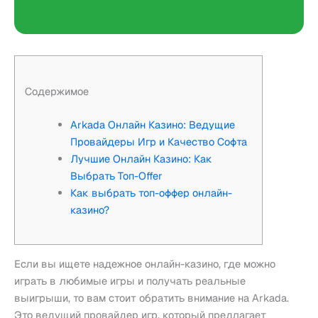
Содержимое
Arkada Онлайн Казино: Ведущие
Провайдеры Игр и Качество Софта
Лучшие Онлайн Казино: Как
Выбрать Топ-Оffer
Как выбрать топ-оффер онлайн-
казино?
Если вы ищете надежное онлайн-казино, где можно
играть в любимые игры и получать реальные
выигрыши, то вам стоит обратить внимание на Arkada.
Это ведущий провайдер игр, который предлагает