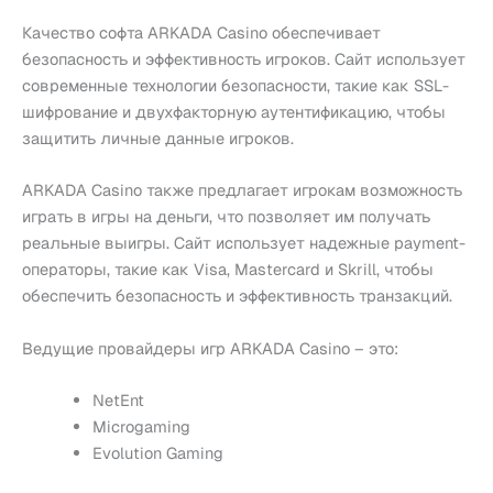
Качество софта ARKADA Casino обеспечивает
безопасность и эффективность игроков. Сайт использует
современные технологии безопасности, такие как SSL-
шифрование и двухфакторную аутентификацию, чтобы
защитить личные данные игроков.
ARKADA Casino также предлагает игрокам возможность
играть в игры на деньги, что позволяет им получать
реальные выигры. Сайт использует надежные payment-
операторы, такие как Visa, Mastercard и Skrill, чтобы
обеспечить безопасность и эффективность транзакций.
Ведущие провайдеры игр ARKADA Casino – это:
NetEnt
Microgaming
Evolution Gaming