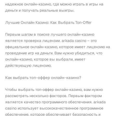
надежное онлайн-казино, где можно играть в игры на
деньги и получать реальные выигры.
Лучшие Онлайн Казино: Как Выбрать Топ-Оffer
Первым шагом в поиске лучшего онлайн-казино
является проверка лицензии. arkada casino – это
официальное онлайн-казино, которое имеет лицензию на
проведение игр на деньги. Вам нужно убедиться, что
онлайн-казино, которое вы выбрали, имеет
действующую лицензию.
Как выбрать топ-оффер онлайн-казино?
Чтобы выбрать топ-оффер онлайн-казино, вам нужно
рассмотреть несколько факторов. Первым фактором
является качество программного обеспечения. arkada
casino использует высококачественное программное
обеспечение, которое обеспечивает безопасность и