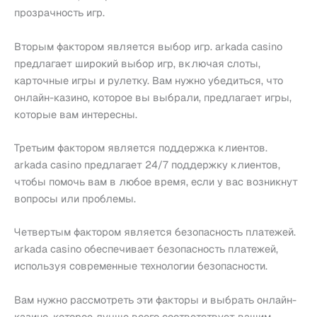
прозрачность игр.
Вторым фактором является выбор игр. arkada casino
предлагает широкий выбор игр, включая слоты,
карточные игры и рулетку. Вам нужно убедиться, что
онлайн-казино, которое вы выбрали, предлагает игры,
которые вам интересны.
Третьим фактором является поддержка клиентов.
arkada casino предлагает 24/7 поддержку клиентов,
чтобы помочь вам в любое время, если у вас возникнут
вопросы или проблемы.
Четвертым фактором является безопасность платежей.
arkada casino обеспечивает безопасность платежей,
используя современные технологии безопасности.
Вам нужно рассмотреть эти факторы и выбрать онлайн-
казино, которое лучше всего соответствует вашим