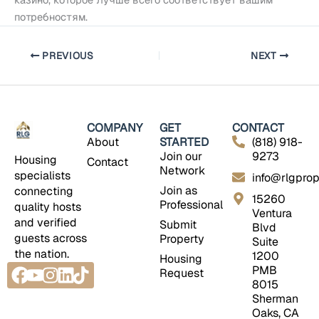
потребностям.
PREVIOUS
NEXT
COMPANY
GET
CONTACT
About
STARTED
(818) 918-
Join our
9273
Housing
Contact
Network
specialists
info@rlgprop
Join as
connecting
15260
Professional
quality hosts
Ventura
and verified
Submit
Blvd
guests across
Property
Suite
the nation.
1200
Housing
Facebook
Youtube
Instagram
Linkedin
Tiktok
PMB
Request
8015
Sherman
Oaks, CA