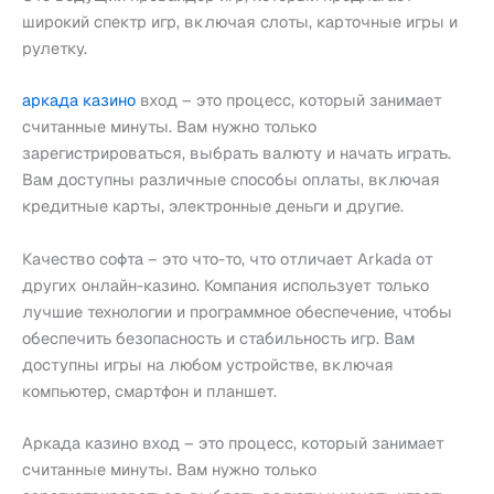
широкий спектр игр, включая слоты, карточные игры и
рулетку.
аркада казино
вход – это процесс, который занимает
считанные минуты. Вам нужно только
зарегистрироваться, выбрать валюту и начать играть.
Вам доступны различные способы оплаты, включая
кредитные карты, электронные деньги и другие.
Качество софта – это что-то, что отличает Arkada от
других онлайн-казино. Компания использует только
лучшие технологии и программное обеспечение, чтобы
обеспечить безопасность и стабильность игр. Вам
доступны игры на любом устройстве, включая
компьютер, смартфон и планшет.
Аркада казино вход – это процесс, который занимает
считанные минуты. Вам нужно только