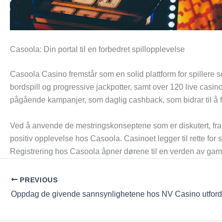
Casoola: Din portal til en forbedret spillopplevelse
Casoola Casino fremstår som en solid plattform for spillere 
bordspill og progressive jackpotter, samt over 120 live casi
pågående kampanjer, som daglig cashback, som bidrar til å for
Ved å anvende de mestringskonseptene som er diskutert, fra å
positiv opplevelse hos Casoola. Casinoet legger til rette for s
Registrering hos Casoola åpner dørene til en verden av gam
PREVIOUS
Oppdag de givende sannsynlighetene hos NV Casino utford