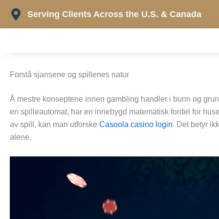
Skip
Serving Clients Across the U.S. & Canada
to
content
Forstå sjansene og spillenes natur
Å mestre konseptene innen gambling handler i bunn og grunn om
en spilleautomat, har en innebygd matematisk fordel for huset.
av spill, kan man utforske
Casoola casino login
. Det betyr ik
alene.