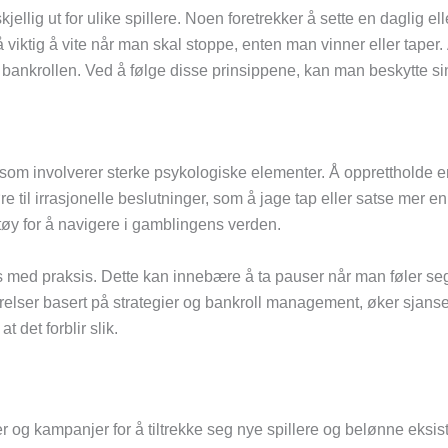
llig ut for ulike spillere. Noen foretrekker å sette en daglig el
også viktig å vite når man skal stoppe, enten man vinner eller ta
e bankrollen. Ved å følge disse prinsippene, kan man beskytte sin
l som involverer sterke psykologiske elementer. Å opprettholde e
re til irrasjonelle beslutninger, som å jage tap eller satse mer e
ktøy for å navigere i gamblingens verden.
s med praksis. Dette kan innebære å ta pauser når man føler seg 
gjørelser basert på strategier og bankroll management, øker sjan
 det forblir slik.
er og kampanjer for å tiltrekke seg nye spillere og belønne eksi