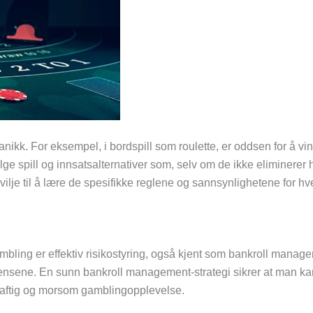
nikk. For eksempel, i bordspill som roulette, er oddsen for å vi
velge spill og innsatsalternativer som, selv om de ikke eliminerer
ilje til å lære de spesifikke reglene og sannsynlighetene for hver
mbling er effektiv risikostyring, også kjent som bankroll manage
grensene. En sunn bankroll management-strategi sikrer at man kan 
kraftig og morsom gamblingopplevelse.