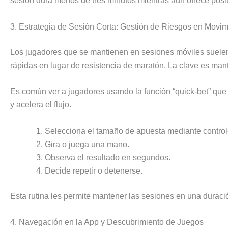
sesión dura menos de tres minutos mientras aún ofrece posi
3. Estrategia de Sesión Corta: Gestión de Riesgos en Movim
Los jugadores que se mantienen en sesiones móviles suelen
rápidas en lugar de resistencia de maratón. La clave es mant
Es común ver a jugadores usando la función “quick‑bet” que
y acelera el flujo.
Selecciona el tamaño de apuesta mediante control
Gira o juega una mano.
Observa el resultado en segundos.
Decide repetir o detenerse.
Esta rutina les permite mantener las sesiones en una durac
4. Navegación en la App y Descubrimiento de Juegos