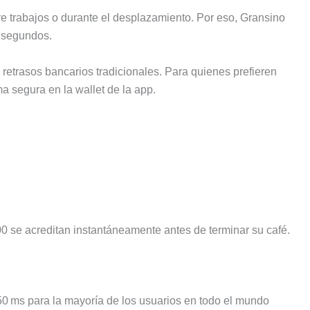
e trabajos o durante el desplazamiento. Por eso, Gransino
n segundos.
etrasos bancarios tradicionales. Para quienes prefieren
a segura en la wallet de la app.
0 se acreditan instantáneamente antes de terminar su café.
50 ms para la mayoría de los usuarios en todo el mundo