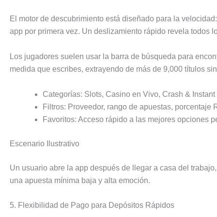
El motor de descubrimiento está diseñado para la velocidad
app por primera vez. Un deslizamiento rápido revela todos los
Los jugadores suelen usar la barra de búsqueda para encontr
medida que escribes, extrayendo de más de 9,000 títulos sin
Categorías: Slots, Casino en Vivo, Crash & Instant
Filtros: Proveedor, rango de apuestas, porcentaje 
Favoritos: Acceso rápido a las mejores opciones p
Escenario Ilustrativo
Un usuario abre la app después de llegar a casa del trabajo
una apuesta mínima baja y alta emoción.
5. Flexibilidad de Pago para Depósitos Rápidos