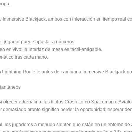
ropa.
 y Immersive Blackjack, ambos con interacción en tiempo real 
; el jugador puede apostar a números.
eo en vivo; la interfaz de mesa es táctil‑amigable.
mático tras cada mano.
n Lightning Roulette antes de cambiar a Immersive Blackjack po
stantáneos
 ofrecer adrenalina, los títulos Crash como Spaceman o Aviato
ar demasiado pronto significa perder la oportunidad; esperar de
, los jugadores a menudo sienten que están en un entorno de a