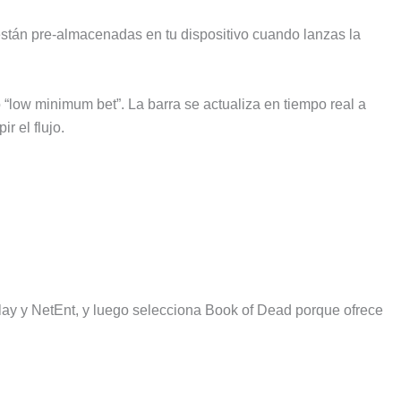
están pre‑almacenadas en tu dispositivo cuando lanzas la
“low minimum bet”. La barra se actualiza en tiempo real a
 el flujo.
Play y NetEnt, y luego selecciona Book of Dead porque ofrece