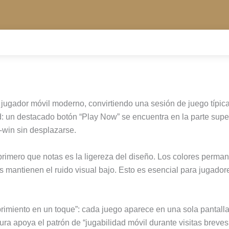
jugador móvil moderno, convirtiendo una sesión de juego típic
ad: un destacado botón “Play Now” se encuentra en la parte supe
t‑win sin desplazarse.
o primero que notas es la ligereza del diseño. Los colores perm
as mantienen el ruido visual bajo. Esto es esencial para jugado
rimiento en un toque”: cada juego aparece en una sola pantalla
uctura apoya el patrón de “jugabilidad móvil durante visitas breve