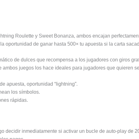
htning Roulette y Sweet Bonanza, ambos encajan perfectamente 
la oportunidad de ganar hasta 500× tu apuesta si la carta sacada
emático de dulces que recompensa a los jugadores con giros gra
 de ambos juegos los hace ideales para jugadores que quieren s
de apuesta, oportunidad “lightning”.
nean los símbolos.
nes rápidas.
go decidir inmediatamente si activar un bucle de auto‑play de 