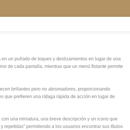
a en un puñado de toques y deslizamientos en lugar de una
rior de cada pantalla, mientras que un menú flotante permite
anecen brillantes pero no abrumadores, proporcionando
res que prefieren una ráfaga rápida de acción en lugar de
 con una miniatura, una breve descripción y un icono que
s y repetidas” permitiendo a los usuarios encontrar sus títulos