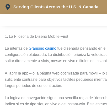
Skip
Serving Clients Across the U.S. & Canada
to
content
1. La Filosofía de Diseño Mobile‑First
La interfaz de
Gransino casino
fue diseñada pensando en el 
configuración elaborada. La distribución prioriza la velocid
saltar directamente a slots, mesas en vivo o títulos de instan
Al abrir la app – o la página web optimizada para móvil – l
suficiente contraste para objetivos táctiles pequeños mientr
largos períodos de concentración.
La lógica de navegación sigue una sencilla regla de “descub
indica si es de tipo slot, en vivo o de instant‑win. Esta estr