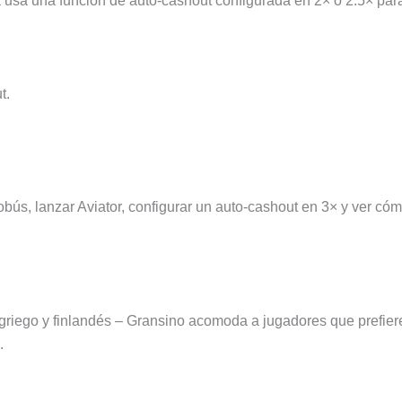
 usa una función de auto‑cashout configurada en 2× o 2.5× para 
t.
s, lanzar Aviator, configurar un auto‑cashout en 3× y ver cómo
griego y finlandés – Gransino acomoda a jugadores que prefier
.