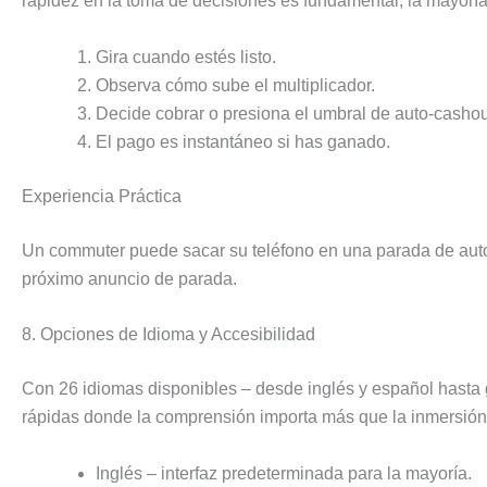
rapidez en la toma de decisiones es fundamental; la mayoría
Gira cuando estés listo.
Observa cómo sube el multiplicador.
Decide cobrar o presiona el umbral de auto‑cashou
El pago es instantáneo si has ganado.
Experiencia Práctica
Un commuter puede sacar su teléfono en una parada de autobú
próximo anuncio de parada.
8. Opciones de Idioma y Accesibilidad
Con 26 idiomas disponibles – desde inglés y español hasta 
rápidas donde la comprensión importa más que la inmersión
Inglés – interfaz predeterminada para la mayoría.