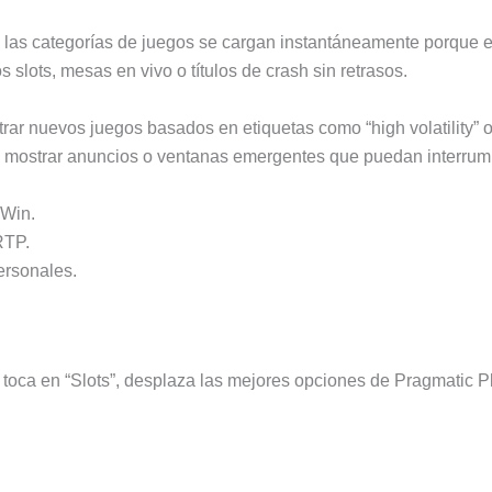
: las categorías de juegos se cargan instantáneamente porque 
 slots, mesas en vivo o títulos de crash sin retrasos.
ar nuevos juegos basados en etiquetas como “high volatility” o 
 mostrar anuncios o ventanas emergentes que puedan interrumpir
 Win.
RTP.
ersonales.
, toca en “Slots”, desplaza las mejores opciones de Pragmatic 