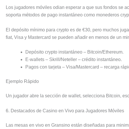
Los jugadores móviles odian esperar a que sus fondos se ac
soporta métodos de pago instantáneo como monederos crypto
El depósito mínimo para crypto es de €30, pero muchos juga
fiat, Visa y Mastercard se pueden añadir en menos de un min
Depósito crypto instantáneo – Bitcoin/Ethereum.
E‑wallets – Skrill/Neteller – crédito instantáneo.
Pagos con tarjeta – Visa/Mastercard – recarga rápi
Ejemplo Rápido
Un jugador abre la sección de wallet, selecciona Bitcoin, e
6. Destacados de Casino en Vivo para Jugadores Móviles
Las mesas en vivo en Gransino están diseñadas para minimiza