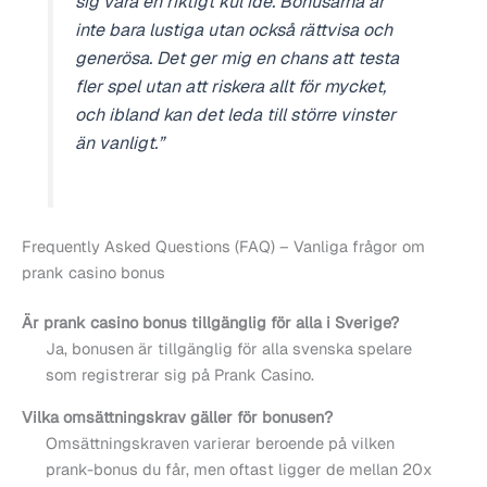
sig vara en riktigt kul idé. Bonusarna är
inte bara lustiga utan också rättvisa och
generösa. Det ger mig en chans att testa
fler spel utan att riskera allt för mycket,
och ibland kan det leda till större vinster
än vanligt.”
Frequently Asked Questions (FAQ) – Vanliga frågor om
prank casino bonus
Är prank casino bonus tillgänglig för alla i Sverige?
Ja, bonusen är tillgänglig för alla svenska spelare
som registrerar sig på Prank Casino.
Vilka omsättningskrav gäller för bonusen?
Omsättningskraven varierar beroende på vilken
prank-bonus du får, men oftast ligger de mellan 20x