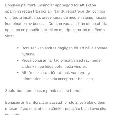
Bonusen på Prank Casino är uppbyggd för att skapa
spänning redan från början. När du registrerar dig och gör
din första insättning, presenteras du med en slumpmässig
kombination av bonusar. Det kan vara allt från ett antal fria
spins på en populär slot till en multiplikator på din första
vinst.
Bonusen kan ändras dagligen för att hålla spelare
nyfikna.
Vissa bonusar har låg omsättningskrav medan
andra kan ge höga potentiella vinster.
Allt är enkelt att förstå tack vare tydlig
information innan du accepterar bonusen;
Spelutbud som passar prank casino bonus
Bonusen är framförallt anpassad för slots, och bland dem
sticker några spel ut som särskilt populära bland svenska
spelare: