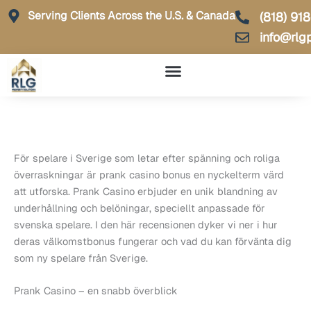
Skip
Serving Clients Across the U.S. & Canada
(818) 91
to
info@rlg
content
För spelare i Sverige som letar efter spänning och roliga
överraskningar är prank casino bonus en nyckelterm värd
att utforska. Prank Casino erbjuder en unik blandning av
underhållning och belöningar, speciellt anpassade för
svenska spelare. I den här recensionen dyker vi ner i hur
deras välkomstbonus fungerar och vad du kan förvänta dig
som ny spelare från Sverige.
Prank Casino – en snabb överblick