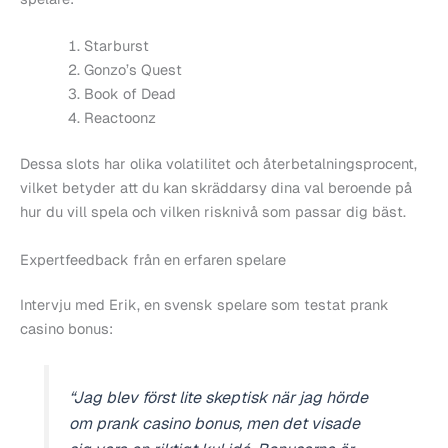
Starburst
Gonzo’s Quest
Book of Dead
Reactoonz
Dessa slots har olika volatilitet och återbetalningsprocent,
vilket betyder att du kan skräddarsy dina val beroende på
hur du vill spela och vilken risknivå som passar dig bäst.
Expertfeedback från en erfaren spelare
Intervju med Erik, en svensk spelare som testat prank
casino bonus:
“Jag blev först lite skeptisk när jag hörde
om prank casino bonus, men det visade