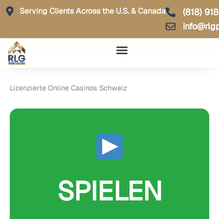
Skip
Serving Clients Across the U.S. & Canada
(818) 91
to
info@rlg
content
Lizenzierte Online Casinos Schweiz
SPIELEN