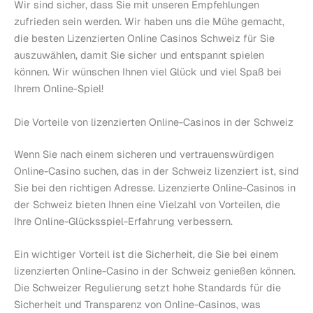
Wir sind sicher, dass Sie mit unseren Empfehlungen
zufrieden sein werden. Wir haben uns die Mühe gemacht,
die besten Lizenzierten Online Casinos Schweiz für Sie
auszuwählen, damit Sie sicher und entspannt spielen
können. Wir wünschen Ihnen viel Glück und viel Spaß bei
Ihrem Online-Spiel!
Die Vorteile von lizenzierten Online-Casinos in der Schweiz
Wenn Sie nach einem sicheren und vertrauenswürdigen
Online-Casino suchen, das in der Schweiz lizenziert ist, sind
Sie bei den richtigen Adresse. Lizenzierte Online-Casinos in
der Schweiz bieten Ihnen eine Vielzahl von Vorteilen, die
Ihre Online-Glücksspiel-Erfahrung verbessern.
Ein wichtiger Vorteil ist die Sicherheit, die Sie bei einem
lizenzierten Online-Casino in der Schweiz genießen können.
Die Schweizer Regulierung setzt hohe Standards für die
Sicherheit und Transparenz von Online-Casinos, was