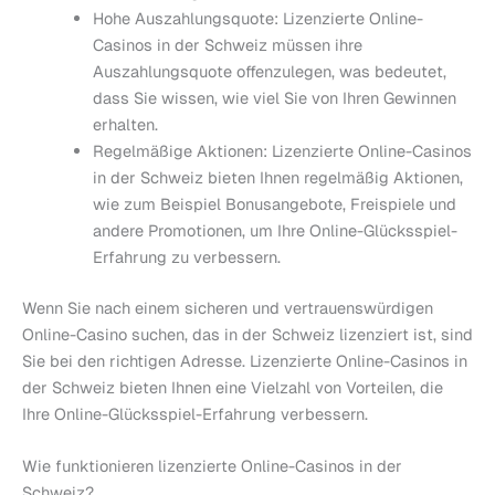
Hohe Auszahlungsquote: Lizenzierte Online-
Casinos in der Schweiz müssen ihre
Auszahlungsquote offenzulegen, was bedeutet,
dass Sie wissen, wie viel Sie von Ihren Gewinnen
erhalten.
Regelmäßige Aktionen: Lizenzierte Online-Casinos
in der Schweiz bieten Ihnen regelmäßig Aktionen,
wie zum Beispiel Bonusangebote, Freispiele und
andere Promotionen, um Ihre Online-Glücksspiel-
Erfahrung zu verbessern.
Wenn Sie nach einem sicheren und vertrauenswürdigen
Online-Casino suchen, das in der Schweiz lizenziert ist, sind
Sie bei den richtigen Adresse. Lizenzierte Online-Casinos in
der Schweiz bieten Ihnen eine Vielzahl von Vorteilen, die
Ihre Online-Glücksspiel-Erfahrung verbessern.
Wie funktionieren lizenzierte Online-Casinos in der
Schweiz?