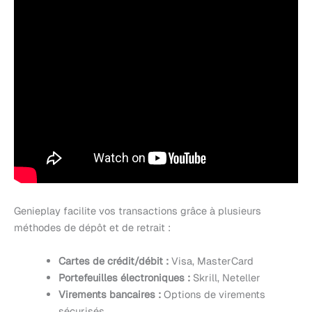
Genieplay facilite vos transactions grâce à plusieurs
méthodes de dépôt et de retrait :
Cartes de crédit/débit :
Visa, MasterCard
Portefeuilles électroniques :
Skrill, Neteller
Virements bancaires :
Options de virements
sécurisés