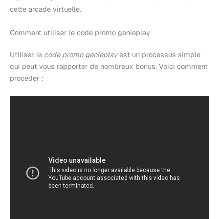
cette arcade virtuelle.
Comment utiliser le code promo genieplay
Utiliser le
code promo genieplay
est un processus simple
qui peut vous rapporter de nombreux bonus. Voici comment
procéder :