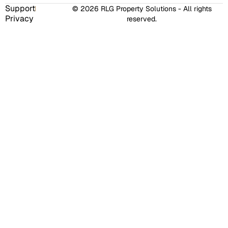
Support
© 2026 RLG Property Solutions - All rights
Privacy
reserved.