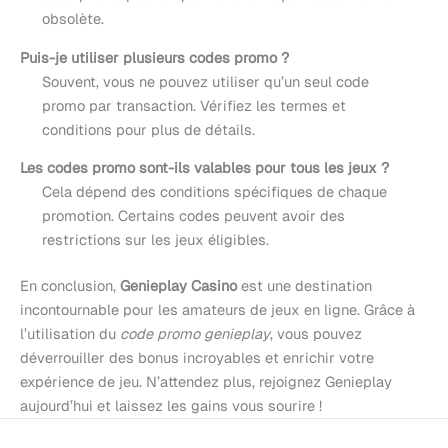
obsolète.
Puis-je utiliser plusieurs codes promo ?
Souvent, vous ne pouvez utiliser qu’un seul code
promo par transaction. Vérifiez les termes et
conditions pour plus de détails.
Les codes promo sont-ils valables pour tous les jeux ?
Cela dépend des conditions spécifiques de chaque
promotion. Certains codes peuvent avoir des
restrictions sur les jeux éligibles.
En conclusion,
Genieplay Casino
est une destination
incontournable pour les amateurs de jeux en ligne. Grâce à
l’utilisation du
code promo genieplay
, vous pouvez
déverrouiller des bonus incroyables et enrichir votre
expérience de jeu. N’attendez plus, rejoignez Genieplay
aujourd’hui et laissez les gains vous sourire !