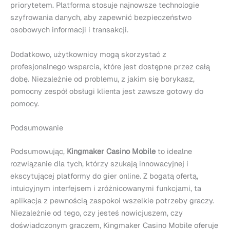
priorytetem. Platforma stosuje najnowsze technologie
szyfrowania danych, aby zapewnić bezpieczeństwo
osobowych informacji i transakcji.
Dodatkowo, użytkownicy mogą skorzystać z
profesjonalnego wsparcia, które jest dostępne przez całą
dobę. Niezależnie od problemu, z jakim się borykasz,
pomocny zespół obsługi klienta jest zawsze gotowy do
pomocy.
Podsumowanie
Podsumowując,
Kingmaker Casino Mobile
to idealne
rozwiązanie dla tych, którzy szukają innowacyjnej i
ekscytującej platformy do gier online. Z bogatą ofertą,
intuicyjnym interfejsem i zróżnicowanymi funkcjami, ta
aplikacja z pewnością zaspokoi wszelkie potrzeby graczy.
Niezależnie od tego, czy jesteś nowicjuszem, czy
doświadczonym graczem, Kingmaker Casino Mobile oferuje