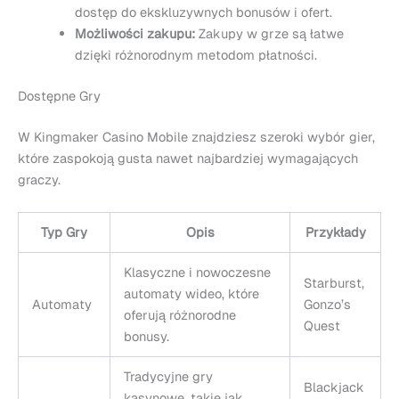
dostęp do ekskluzywnych bonusów i ofert.
Możliwości zakupu:
Zakupy w grze są łatwe
dzięki różnorodnym metodom płatności.
Dostępne Gry
W Kingmaker Casino Mobile znajdziesz szeroki wybór gier,
które zaspokoją gusta nawet najbardziej wymagających
graczy.
Typ Gry
Opis
Przykłady
Klasyczne i nowoczesne
Starburst,
automaty wideo, które
Automaty
Gonzo’s
oferują różnorodne
Quest
bonusy.
Tradycyjne gry
Blackjack
kasynowe, takie jak