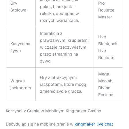
Gry
Pro,
poker, blackjack i
Stołowe
Roulette
ruletka, dostępne w
Master
różnych wariantach.
Interakcja z
Live
prawdziwymi krupierami
Kasyno na
Blackjack,
w czasie rzeczywistym
żywo
Live
przez streaming na
Roulette
żywo.
Mega
Gry z atrakcyjnymi
W gry z
Moolah,
jackpotami, które mogą
jackpotem
Divine
zmienić życie gracza.
Fortune
Korzyści z Grania w Mobilnym Kingmaker Casino
Decydując się na mobilne granie w
kingmaker live chat