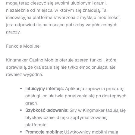
mogą teraz cieszyć się swoimi ulubionymi grami,
niezależnie od miejsca, w którym się znajdują. Ta
innowacyjna platforma stworzona z myślą o mobilności,
jest odpowiedzią na rosnące potrzeby współczesnych
graczy.
Funkcje Mobilne
Kingmaker Casino Mobile oferuje szereg funkcji, które
sprawiają, że gra staje się nie tylko emocjonująca, ale
również wygodna.
Intuicyjny interfejs:
Aplikacja zapewnia prostotę
obsługi, co ułatwia poruszanie się po dostępnych
grach.
Szybkość ładowania:
Gry w Kingmaker ładują się
błyskawicznie, dzięki zoptymalizowanej
platformie.
Promocje mobilne:
Użytkownicy mobilni mają