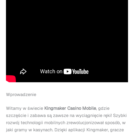
Wprowadzenie
Witamy w świecie
Kingmaker Casino Mobile
, gdzie
szczęście i zabawa są zawsze na wyciągnięcie ręki! Szybki
rozwój technologii mobilnych zrewolucjonizował sposób, w
jaki gramy w kasynach. Dzięki aplikacji Kingmaker, gracze