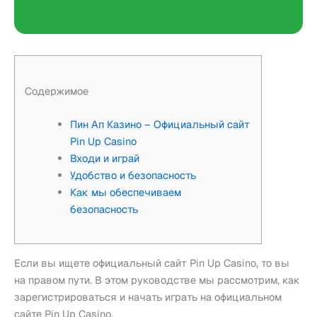
Содержимое
Пин Ап Казино – Официальный сайт
Pin Up Casino
Входи и играй
Удобство и безопасность
Как мы обеспечиваем
безопасность
Если вы ищете официальный сайт Pin Up Casino, то вы
на правом пути. В этом руководстве мы рассмотрим, как
зарегистрироваться и начать играть на официальном
сайте Pin Up Casino.