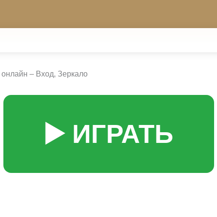
 онлайн – Вход, Зеркало
▶️ ИГРАТЬ