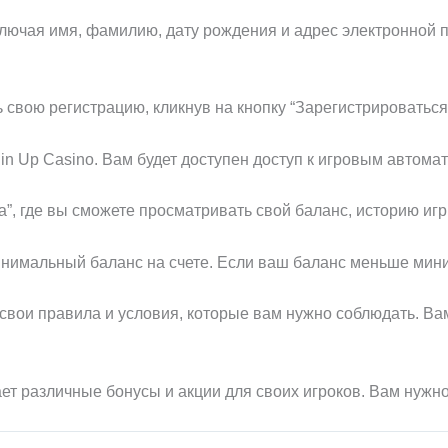
лючая имя, фамилию, дату рождения и адрес электронной 
свою регистрацию, кликнув на кнопку “Зарегистрироваться
in Up Casino. Вам будет доступен доступ к игровым автомата
а”, где вы сможете просматривать свой баланс, историю игр
инимальный баланс на счете. Если ваш баланс меньше мини
т свои правила и условия, которые вам нужно соблюдать. Ва
ает различные бонусы и акции для своих игроков. Вам нуж