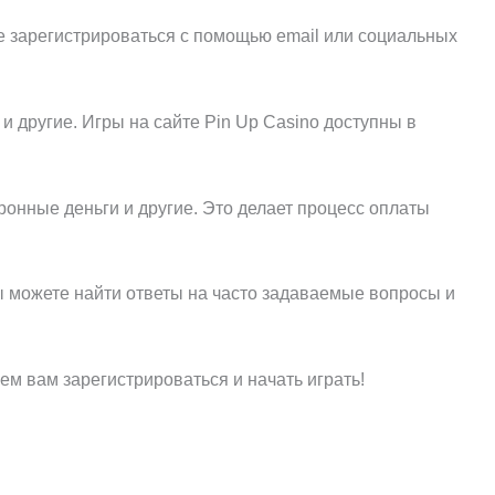
те зарегистрироваться с помощью email или социальных
и другие. Игры на сайте Pin Up Casino доступны в
ронные деньги и другие. Это делает процесс оплаты
ы можете найти ответы на часто задаваемые вопросы и
ем вам зарегистрироваться и начать играть!