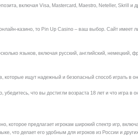
зита, включая Visa, Mastercard, Maestro, Neteller, Skrill 
нлайн-казино, то Pin Up Casino – ваш выбор. Сайт имеет л
сколько языков, включая русский, английский, немецкий, фр
ов, которые ищут надежный и безопасный способ играть в о
 убедитесь, что вы достигли возраста 18 лет и что игра в 
но, которое предлагает игрокам широкий спектр игр, включа
ке, что делает его удобным для игроков из России и други