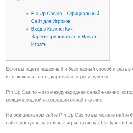
Pin Up Casino – Официальный
Сайт для Игроков
Вход в Казино: Как
Зарегистрироваться и Начать
Играть
Если вы ищете надежный и безопасный способ играть в о
игр, включая слоты, карточные игры и рулетку.
Pin Up Casino – это международная онлайн-казино, кото
международной ассоциации онлайн-казино.
На официальном сайте Pin Up Casino вы можете найти бол
сайте доступны карточные игры, такие как blackjack и bac