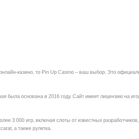
нлайн-казино, то Pin Up Casino – ваш выбор. Это официал
рая была основана в 2016 году. Сайт имеет лицензию на иго
ее 3 000 игр, включая слоты от известных разработчиков, та
carat, а также рулетка.