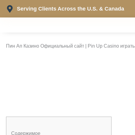
Skip
Serving Clients Across the U.S. & Canada
to
content
Пин Ап Казино Официальный сайт | Pin Up Casino играть
Содержимое