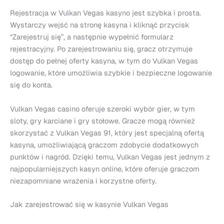
Rejestracja w Vulkan Vegas kasyno jest szybka i prosta.
Wystarczy wejść na stronę kasyna i kliknąć przycisk
“Zarejestruj się”, a następnie wypełnić formularz
rejestracyjny. Po zarejestrowaniu się, gracz otrzymuje
dostęp do pełnej oferty kasyna, w tym do Vulkan Vegas
logowanie, które umożliwia szybkie i bezpieczne logowanie
się do konta.
Vulkan Vegas casino oferuje szeroki wybór gier, w tym
sloty, gry karciane i gry stołowe. Gracze mogą również
skorzystać z Vulkan Vegas 91, który jest specjalną ofertą
kasyna, umożliwiającą graczom zdobycie dodatkowych
punktów i nagród. Dzięki temu, Vulkan Vegas jest jednym z
najpopularniejszych kasyn online, które oferuje graczom
niezapomniane wrażenia i korzystne oferty.
Jak zarejestrować się w kasynie Vulkan Vegas