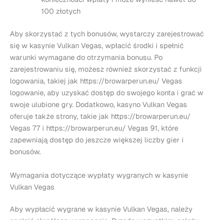
100 złotych
Aby skorzystać z tych bonusów, wystarczy zarejestrować
się w kasynie Vulkan Vegas, wpłacić środki i spełnić
warunki wymagane do otrzymania bonusu. Po
zarejestrowaniu się, możesz również skorzystać z funkcji
logowania, takiej jak https://browarperun.eu/ Vegas
logowanie, aby uzyskać dostęp do swojego konta i grać w
swoje ulubione gry. Dodatkowo, kasyno Vulkan Vegas
oferuje także strony, takie jak https://browarperun.eu/
Vegas 77 i https://browarperun.eu/ Vegas 91, które
zapewniają dostęp do jeszcze większej liczby gier i
bonusów.
Wymagania dotyczące wypłaty wygranych w kasynie
Vulkan Vegas
Aby wypłacić wygrane w kasynie Vulkan Vegas, należy