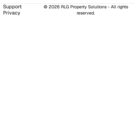
Support
© 2026 RLG Property Solutions - All rights
Privacy
reserved.