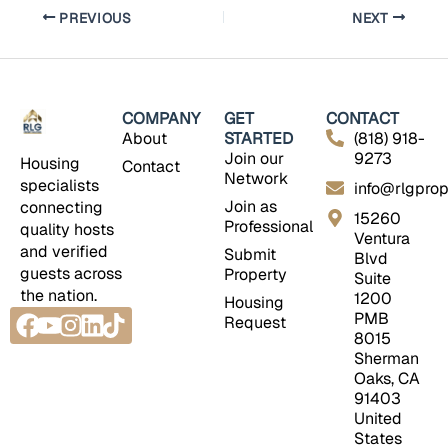
PREVIOUS
NEXT
COMPANY
GET
CONTACT
About
STARTED
(818) 918-
Join our
9273
Housing
Contact
Network
specialists
info@rlgprop
Join as
connecting
15260
Professional
quality hosts
Ventura
and verified
Submit
Blvd
guests across
Property
Suite
the nation.
1200
Housing
Facebook
Youtube
Instagram
Linkedin
Tiktok
PMB
Request
8015
Sherman
Oaks, CA
91403
United
States