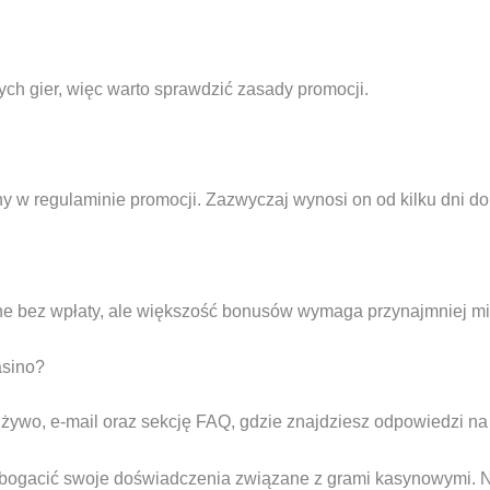
ch gier, więc warto sprawdzić zasady promocji.
 w regulaminie promocji. Zazwyczaj wynosi on od kilku dni do 
pne bez wpłaty, ale większość bonusów wymaga przynajmniej m
asino?
 żywo, e-mail oraz sekcję FAQ, gdzie znajdziesz odpowiedzi na 
bogacić swoje doświadczenia związane z grami kasynowymi. Ni