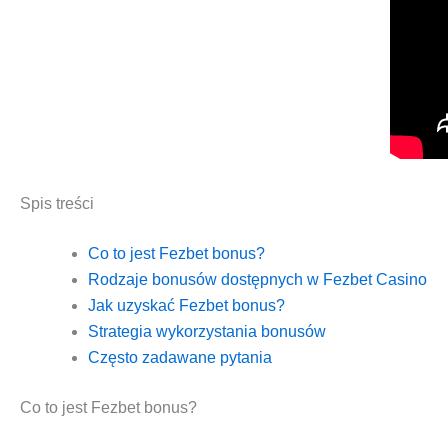
Spis treści
Co to jest Fezbet bonus?
Rodzaje bonusów dostępnych w Fezbet Casino
Jak uzyskać Fezbet bonus?
Strategia wykorzystania bonusów
Często zadawane pytania
Co to jest Fezbet bonus?