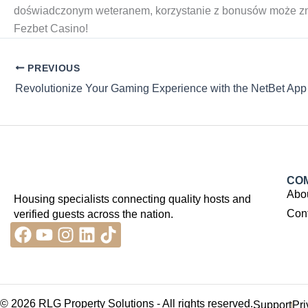
doświadczonym weteranem, korzystanie z bonusów może znac
Fezbet Casino!
PREVIOUS
Revolutionize Your Gaming Experience with the NetBet App
CO
Abo
Housing specialists connecting quality hosts and
Con
verified guests across the nation.
Facebook
Youtube
Instagram
Linkedin
Tiktok
© 2026 RLG Property Solutions - All rights reserved.
Support
Pri