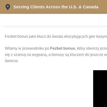
Skip
Serving Clients Across the U.S. & Canada
to
content
Fezbet bonus jako klucz do świata ekscytujących gier kasy
Witamy w przewodniku po
Fezbet bonus
, który otworzy pr
się z szansą na wygraną, a bonusy są kluczem do jeszcze w
świecie.