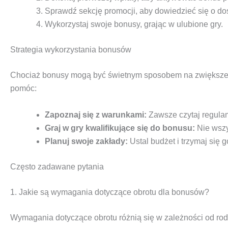
Sprawdź sekcję promocji, aby dowiedzieć się o do
Wykorzystaj swoje bonusy, grając w ulubione gry.
Strategia wykorzystania bonusów
Chociaż bonusy mogą być świetnym sposobem na zwiększenie 
pomóc:
Zapoznaj się z warunkami:
Zawsze czytaj regulam
Graj w gry kwalifikujące się do bonusu:
Nie wszys
Planuj swoje zakłady:
Ustal budżet i trzymaj się
Często zadawane pytania
1. Jakie są wymagania dotyczące obrotu dla bonusów?
Wymagania dotyczące obrotu różnią się w zależności od ro