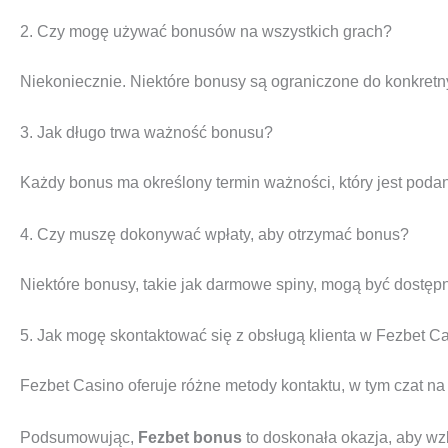
2. Czy mogę używać bonusów na wszystkich grach?
Niekoniecznie. Niektóre bonusy są ograniczone do konkretny
3. Jak długo trwa ważność bonusu?
Każdy bonus ma określony termin ważności, który jest podany
4. Czy muszę dokonywać wpłaty, aby otrzymać bonus?
Niektóre bonusy, takie jak darmowe spiny, mogą być dostę
5. Jak mogę skontaktować się z obsługą klienta w Fezbet C
Fezbet Casino oferuje różne metody kontaktu, w tym czat na
Podsumowując,
Fezbet bonus
to doskonała okazja, aby wz