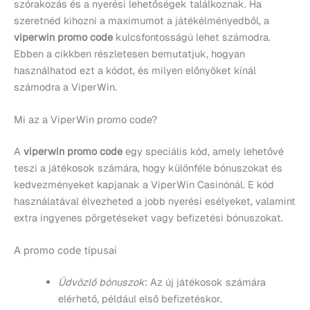
szórakozás és a nyerési lehetőségek találkoznak. Ha
szeretnéd kihozni a maximumot a játékélményedből, a
viperwin promo code
kulcsfontosságú lehet számodra.
Ebben a cikkben részletesen bemutatjuk, hogyan
használhatod ezt a kódot, és milyen előnyöket kínál
számodra a ViperWin.
Mi az a ViperWin promo code?
A
viperwin promo code
egy speciális kód, amely lehetővé
teszi a játékosok számára, hogy különféle bónuszokat és
kedvezményeket kapjanak a ViperWin Casinónál. E kód
használatával élvezheted a jobb nyerési esélyeket, valamint
extra ingyenes pörgetéseket vagy befizetési bónuszokat.
A promo code típusai
Üdvözlő bónuszok
: Az új játékosok számára
elérhető, például első befizetéskor.