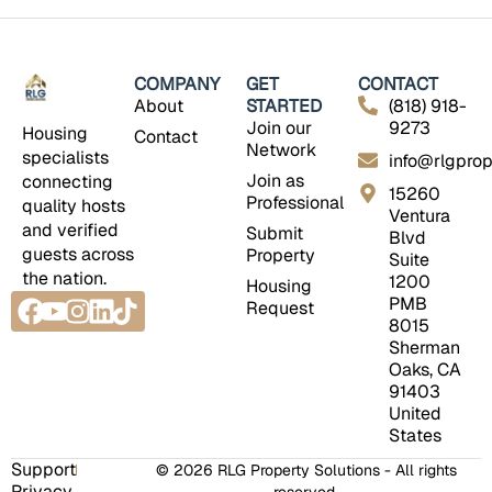
COMPANY
GET
CONTACT
About
STARTED
(818) 918-
Join our
9273
Housing
Contact
Network
specialists
info@rlgprop
Join as
connecting
15260
Professional
quality hosts
Ventura
and verified
Submit
Blvd
guests across
Property
Suite
the nation.
1200
Housing
Facebook
Youtube
Instagram
Linkedin
Tiktok
PMB
Request
8015
Sherman
Oaks, CA
91403
United
States
Support
© 2026 RLG Property Solutions - All rights
Privacy