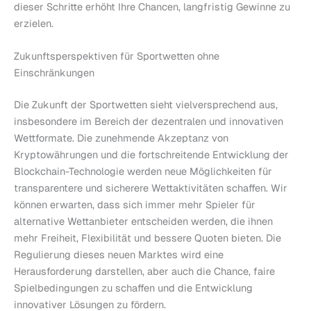
dieser Schritte erhöht Ihre Chancen, langfristig Gewinne zu
erzielen.
Zukunftsperspektiven für Sportwetten ohne
Einschränkungen
Die Zukunft der Sportwetten sieht vielversprechend aus,
insbesondere im Bereich der dezentralen und innovativen
Wettformate. Die zunehmende Akzeptanz von
Kryptowährungen und die fortschreitende Entwicklung der
Blockchain-Technologie werden neue Möglichkeiten für
transparentere und sicherere Wettaktivitäten schaffen. Wir
können erwarten, dass sich immer mehr Spieler für
alternative Wettanbieter entscheiden werden, die ihnen
mehr Freiheit, Flexibilität und bessere Quoten bieten. Die
Regulierung dieses neuen Marktes wird eine
Herausforderung darstellen, aber auch die Chance, faire
Spielbedingungen zu schaffen und die Entwicklung
innovativer Lösungen zu fördern.