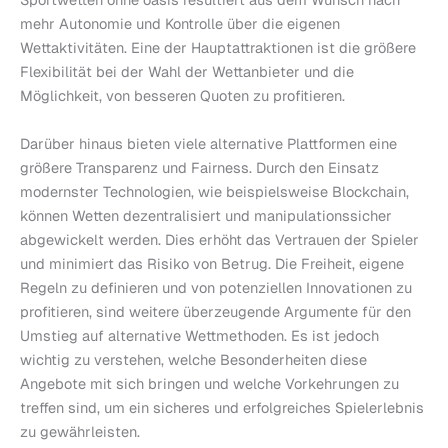
mehr Autonomie und Kontrolle über die eigenen
Wettaktivitäten. Eine der Hauptattraktionen ist die größere
Flexibilität bei der Wahl der Wettanbieter und die
Möglichkeit, von besseren Quoten zu profitieren.
Darüber hinaus bieten viele alternative Plattformen eine
größere Transparenz und Fairness. Durch den Einsatz
modernster Technologien, wie beispielsweise Blockchain,
können Wetten dezentralisiert und manipulationssicher
abgewickelt werden. Dies erhöht das Vertrauen der Spieler
und minimiert das Risiko von Betrug. Die Freiheit, eigene
Regeln zu definieren und von potenziellen Innovationen zu
profitieren, sind weitere überzeugende Argumente für den
Umstieg auf alternative Wettmethoden. Es ist jedoch
wichtig zu verstehen, welche Besonderheiten diese
Angebote mit sich bringen und welche Vorkehrungen zu
treffen sind, um ein sicheres und erfolgreiches Spielerlebnis
zu gewährleisten.