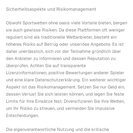
Sicherheitsaspekte und Risikomanagement
Obwohl Sportwetten ohne oasis viele Vorteile bieten, bergen
sie auch gewisse Risiken. Da diese Plattformen oft weniger
reguliert sind als traditionelle Wettanbieter, besteht ein
höheres Risiko auf Betrug oder unseriöse Angebote. Es ist
daher unerlässlich, sich vor der Teilnahme gründlich über
den Anbieter zu informieren und dessen Reputation zu
überprüfen. Achten Sie auf transparente
Lizenzinformationen, positive Bewertungen anderer Spieler
und eine klare Datenschutzerklärung. Ein weiterer wichtiger
Aspekt ist das Risikomanagement. Setzen Sie nur Geld ein,
dessen Verlust Sie sich leisten können, und legen Sie feste
Limits für Ihre Einsätze fest. Diversifizieren Sie Ihre Wetten,
um Ihr Risiko zu streuen, und vermeiden Sie impulsive
Entscheidungen.
Die eigenverantwortliche Nutzung und die kritische