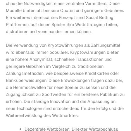
ohne die Notwendigkeit eines zentralen Vermittlers. Diese
Modelle bieten oft bessere Quoten und geringere Gebühren.
Ein weiteres interessantes Konzept sind Social Betting
Plattformen, auf denen Spieler ihre Wettstrategien teilen,
diskutieren und voneinander lernen können.
Die Verwendung von Kryptowährungen als Zahlungsmittel
wird ebenfalls immer populärer. Kryptowährungen bieten
eine höhere Anonymität, schnellere Transaktionen und
geringere Gebühren im Vergleich zu traditionellen
Zahlungsmethoden, wie beispielsweise Kreditkarten oder
Banküberweisungen. Diese Entwicklungen tragen dazu bei,
die Hemmschwellen für neue Spieler zu senken und die
Zugänglichkeit zu Sportwetten für ein breiteres Publikum zu
erhöhen. Die ständige Innovation und die Anpassung an
neue Technologien sind entscheidend für den Erfolg und die
Weiterentwicklung des Wettmarktes.
Dezentrale Wettbörsen: Direkter Wettabschluss