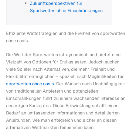
Zukunftsperspektiven für
Sportwetten ohne Einschränkungen
Effiziente Wettstrategien und die Freiheit von sportwetten
ohne oasis
Die Welt der Sportwetten ist dynamisch und bietet eine
Vielzahl von Optionen für Enthusiasten. Jedoch suchen
viele Spieler nach Alternativen, die mehr Freiheit und
Flexibilität ermöglichen – speziell nach Möglichkeiten für
sportwetten ohne oasis
. Der Wunsch nach Unabhängigkeit
von traditionellen Anbietern und potenziellen
Einschränkungen führt zu einem wachsenden Interesse an
neuartigen Konzepten. Diese Entwicklung schafft einen
Bedarf an umfassenden Informationen und detaillierten
Anleitungen, wie man erfolgreich und sicher an diesen
alternativen Wettmärkten teilnehmen kann.