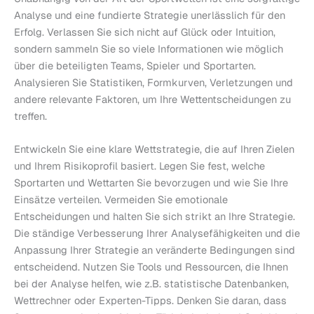
Analyse und eine fundierte Strategie unerlässlich für den
Erfolg. Verlassen Sie sich nicht auf Glück oder Intuition,
sondern sammeln Sie so viele Informationen wie möglich
über die beteiligten Teams, Spieler und Sportarten.
Analysieren Sie Statistiken, Formkurven, Verletzungen und
andere relevante Faktoren, um Ihre Wettentscheidungen zu
treffen.
Entwickeln Sie eine klare Wettstrategie, die auf Ihren Zielen
und Ihrem Risikoprofil basiert. Legen Sie fest, welche
Sportarten und Wettarten Sie bevorzugen und wie Sie Ihre
Einsätze verteilen. Vermeiden Sie emotionale
Entscheidungen und halten Sie sich strikt an Ihre Strategie.
Die ständige Verbesserung Ihrer Analysefähigkeiten und die
Anpassung Ihrer Strategie an veränderte Bedingungen sind
entscheidend. Nutzen Sie Tools und Ressourcen, die Ihnen
bei der Analyse helfen, wie z.B. statistische Datenbanken,
Wettrechner oder Experten-Tipps. Denken Sie daran, dass