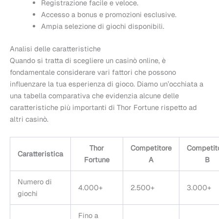
Registrazione facile e veloce.
Accesso a bonus e promozioni esclusive.
Ampia selezione di giochi disponibili.
Analisi delle caratteristiche
Quando si tratta di scegliere un casinò online, è
fondamentale considerare vari fattori che possono
influenzare la tua esperienza di gioco. Diamo un’occhiata a
una tabella comparativa che evidenzia alcune delle
caratteristiche più importanti di Thor Fortune rispetto ad
altri casinò.
Thor
Competitore
Competit
Caratteristica
Fortune
A
B
Numero di
4.000+
2.500+
3.000+
giochi
Fino a