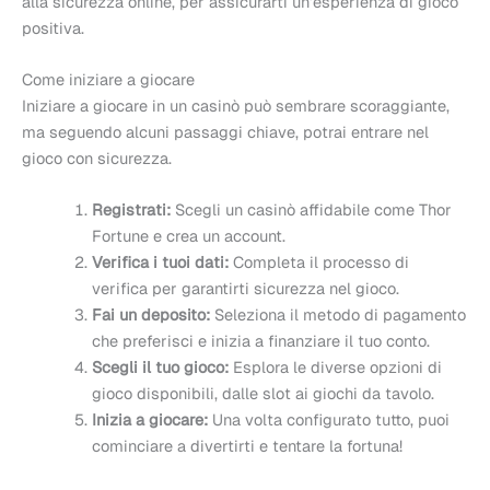
alla sicurezza online, per assicurarti un’esperienza di gioco
positiva.
Come iniziare a giocare
Iniziare a giocare in un casinò può sembrare scoraggiante,
ma seguendo alcuni passaggi chiave, potrai entrare nel
gioco con sicurezza.
Registrati:
Scegli un casinò affidabile come Thor
Fortune e crea un account.
Verifica i tuoi dati:
Completa il processo di
verifica per garantirti sicurezza nel gioco.
Fai un deposito:
Seleziona il metodo di pagamento
che preferisci e inizia a finanziare il tuo conto.
Scegli il tuo gioco:
Esplora le diverse opzioni di
gioco disponibili, dalle slot ai giochi da tavolo.
Inizia a giocare:
Una volta configurato tutto, puoi
cominciare a divertirti e tentare la fortuna!