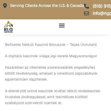
Skip
Serving Clients Across the U.S. & Canada
(818) 91
to
info@rlg
content
Befizetés Nélküli Kaszinó Bónuszok – Teljes Útmutató
A digitális kaszinók világa jogi kerete Magyarországon
Hazánkban az internetes szerencsejáték engedélyhez
kötött tevékenység, amelyet a vonatkozó jogszabályok
egyértelműen rögzítenek.
A ellenőrzött online kaszinók kivétel nélkül rendelkeznek
hivatalos jóváhagyással, amit tekintélyes külföldi
szabályozó szervektől nyernek el.