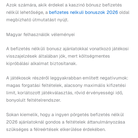
Azok számára, akik érdekel a kaszinó bónusz befizetés
nélkül lehetősége, a
befizetes nelkuli bonuszok 2026
oldal
megbízható útmutatást nyújt.
Magyar felhasználók véleményei
A befizetés nélküli bonusz ajánlatokkal vonatkozó játékosi
visszajelzések általában jók, mert költségmentes
kipróbálási alkalmat biztosítanak.
A játékosok részéről leggyakrabban említett negatívumok:
magas forgatási feltételek, alacsony maximális kifizetési
limit, korlátozott játékválasztás, rövid érvényességi idő,
bonyolult feltételrendszer.
Sokan kiemelik, hogy a ingyen pörgetés befizetés nélkül
2026 ajánlatoknál gondos a feltételek áttanulmányozása
szükséges a félreértések elkerülése érdekében.