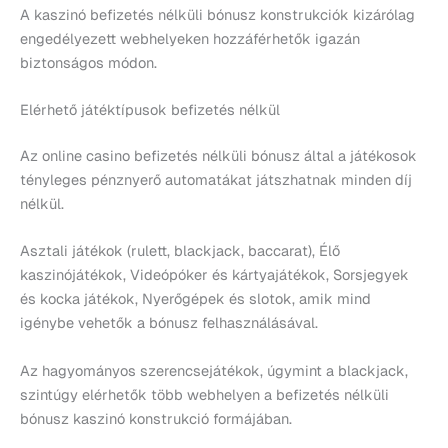
A kaszinó befizetés nélküli bónusz konstrukciók kizárólag
engedélyezett webhelyeken hozzáférhetők igazán
biztonságos módon.
Elérhető játéktípusok befizetés nélkül
Az online casino befizetés nélküli bónusz által a játékosok
tényleges pénznyerő automatákat játszhatnak minden díj
nélkül.
Asztali játékok (rulett, blackjack, baccarat), Élő
kaszinójátékok, Videópóker és kártyajátékok, Sorsjegyek
és kocka játékok, Nyerőgépek és slotok, amik mind
igénybe vehetők a bónusz felhasználásával.
Az hagyományos szerencsejátékok, úgymint a blackjack,
szintúgy elérhetők több webhelyen a befizetés nélküli
bónusz kaszinó konstrukció formájában.