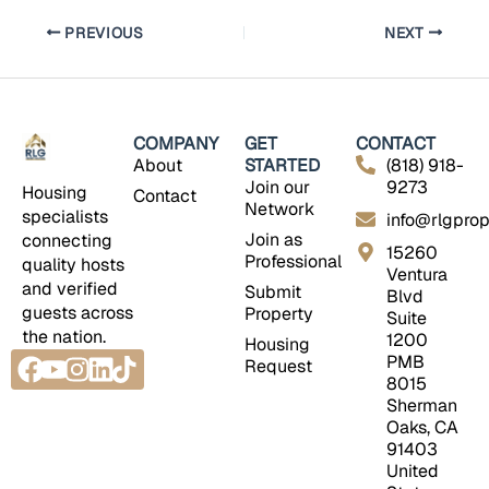
PREVIOUS
NEXT
COMPANY
GET
CONTACT
About
STARTED
(818) 918-
Join our
9273
Housing
Contact
Network
specialists
info@rlgprop
Join as
connecting
15260
Professional
quality hosts
Ventura
and verified
Submit
Blvd
guests across
Property
Suite
the nation.
1200
Housing
Facebook
Youtube
Instagram
Linkedin
Tiktok
PMB
Request
8015
Sherman
Oaks, CA
91403
United