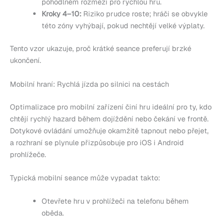
pohodlném rozmezí pro rychlou hru.
Kroky 4–10:
Riziko prudce roste; hráči se obvykle
této zóny vyhýbají, pokud nechtějí velké výplaty.
Tento vzor ukazuje, proč krátké seance preferují brzké
ukončení.
Mobilní hraní: Rychlá jízda po silnici na cestách
Optimalizace pro mobilní zařízení činí hru ideální pro ty, kdo
chtějí rychlý hazard během dojíždění nebo čekání ve frontě.
Dotykové ovládání umožňuje okamžitě tapnout nebo přejet,
a rozhraní se plynule přizpůsobuje pro iOS i Android
prohlížeče.
Typická mobilní seance může vypadat takto:
Otevřete hru v prohlížeči na telefonu během
oběda.