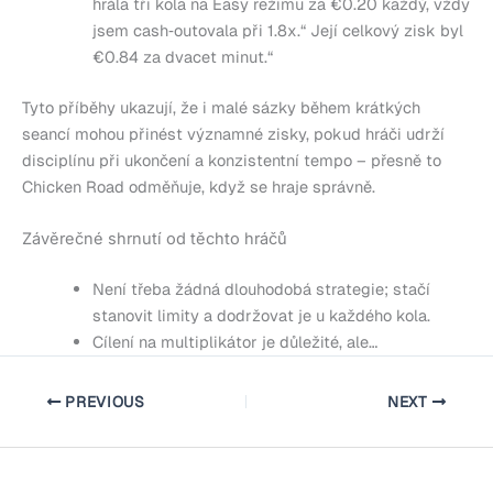
hrála tři kola na Easy režimu za €0.20 každý, vždy
jsem cash‑outovala při 1.8x.“ Její celkový zisk byl
€0.84 za dvacet minut.“
Tyto příběhy ukazují, že i malé sázky během krátkých
seancí mohou přinést významné zisky, pokud hráči udrží
disciplínu při ukončení a konzistentní tempo – přesně to
Chicken Road odměňuje, když se hraje správně.
Závěrečné shrnutí od těchto hráčů
Není třeba žádná dlouhodobá strategie; stačí
stanovit limity a dodržovat je u každého kola.
Cílení na multiplikátor je důležité, ale…
PREVIOUS
NEXT