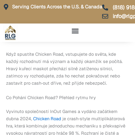
Skip
Serving Clients Across the U.S. & Canada
(818) 91
to
info@rlg
content
Když spustíte Chicken Road, vstupujete do světa, kde
každý rozhodnutí má význam a každý okamžik se počítá.
Hravý kuřecí maskot přechází silně zatíženou silnici,
zatímco vy rozhodujete, zda ho nechat pokračovat nebo
zastavit pro cash‑out dříve, než přijde nebezpečí.
Co Pohání Chicken Road? Přehled rytmu hry
Vyvinuto společností InOut Games a vydáno začátkem
dubna 2024,
Chicken Road
je crash‑style multiplikátorová
hra, která kombinuje jednoduchou mechaniku s překvapivě
vysokou návratností pro hráče 98 %. Rozhraní je čisté a