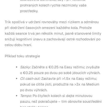
prohraných kolech rychle nezmizely vaše
prostředky.
Trik spočívá v udržení rovnováhy mezi rizikem a odměnou
při dodržení časových omezení každého kola. Protože
každá seance trvá jen několik minut, jasně stanovené limity
snižují kognitivní únavu a zachovávají ostré rozhodování po
celou dobu hraní.
Příklad toku strategie
Sázky:
Začněte s €0.25 na Easy režimu; zvyšujte
o €0.25 pouze po dvou po sobě jdoucích výhrách.
Cíl cash‑out:
Zastavte při >1.5x na Easy režimu;
pokud se cítíte jistí, prodlužte na >3x na Medium
po dvou výhrách.
Tempo:
Po čtyřech kolech si dejte minutovou
pauzu, než pokračujete – tím obnovíte soustředění