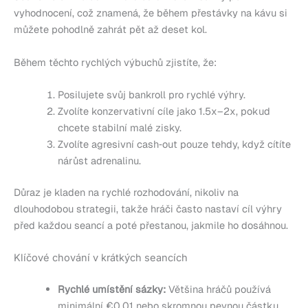
vyhodnocení, což znamená, že během přestávky na kávu si
můžete pohodlně zahrát pět až deset kol.
Během těchto rychlých výbuchů zjistíte, že:
Posilujete svůj bankroll pro rychlé výhry.
Zvolíte konzervativní cíle jako 1.5x–2x, pokud
chcete stabilní malé zisky.
Zvolíte agresivní cash‑out pouze tehdy, když cítíte
nárůst adrenalinu.
Důraz je kladen na rychlé rozhodování, nikoliv na
dlouhodobou strategii, takže hráči často nastaví cíl výhry
před každou seancí a poté přestanou, jakmile ho dosáhnou.
Klíčové chování v krátkých seancích
Rychlé umístění sázky:
Většina hráčů používá
minimální €0.01 nebo skromnou pevnou částku,