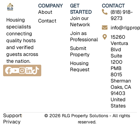
COMPANY
GET
CONTACT
About
STARTED
(818) 918-
Join our
9273
Housing
Contact
Network
specialists
info@rlgprop
Join as
connecting
15260
Professional
quality hosts
Ventura
and verified
Submit
Blvd
guests across
Property
Suite
the nation.
1200
Housing
Facebook
Youtube
Instagram
Linkedin
Tiktok
PMB
Request
8015
Sherman
Oaks, CA
91403
United
States
Support
© 2026 RLG Property Solutions - All rights
Privacy
reserved.