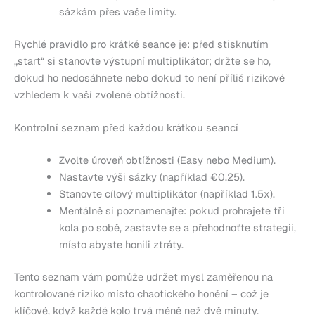
sázkám přes vaše limity.
Rychlé pravidlo pro krátké seance je: před stisknutím
„start“ si stanovte výstupní multiplikátor; držte se ho,
dokud ho nedosáhnete nebo dokud to není příliš rizikové
vzhledem k vaší zvolené obtížnosti.
Kontrolní seznam před každou krátkou seancí
Zvolte úroveň obtížnosti (Easy nebo Medium).
Nastavte výši sázky (například €0.25).
Stanovte cílový multiplikátor (například 1.5x).
Mentálně si poznamenajte: pokud prohrajete tři
kola po sobě, zastavte se a přehodnoťte strategii,
místo abyste honili ztráty.
Tento seznam vám pomůže udržet mysl zaměřenou na
kontrolované riziko místo chaotického honění – což je
klíčové, když každé kolo trvá méně než dvě minuty.