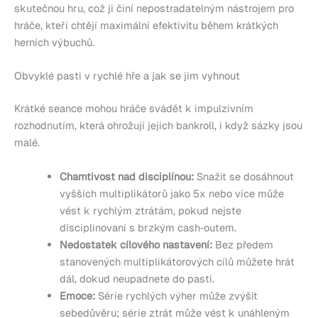
skutečnou hru, což ji činí nepostradatelným nástrojem pro
hráče, kteří chtějí maximální efektivitu během krátkých
herních výbuchů.
Obvyklé pasti v rychlé hře a jak se jim vyhnout
Krátké seance mohou hráče svádět k impulzivním
rozhodnutím, která ohrožují jejich bankroll, i když sázky jsou
malé.
Chamtivost nad disciplínou:
Snažit se dosáhnout
vyšších multiplikátorů jako 5x nebo více může
vést k rychlým ztrátám, pokud nejste
disciplinovaní s brzkým cash‑outem.
Nedostatek cílového nastavení:
Bez předem
stanovených multiplikátorových cílů můžete hrát
dál, dokud neupadnete do pasti.
Emoce:
Série rychlých výher může zvýšit
sebedůvěru; série ztrát může vést k unáhleným