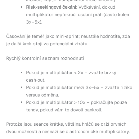
Risk‑seekingové čekání:
Vyčkávání, dokud
multiplikátor nepřekročí osobní práh (často kolem
3x–5x).
Časování je téměř jako mini‑sprint; neustále hodnotíte, zda
je další krok stojí za potenciální ztrátu.
Rychlý kontrolní seznam rozhodnutí
Pokud je multiplikátor < 2x – zvažte brzký
cash‑out.
Pokud je multiplikátor mezi 3x–5x – zvažte riziko
versus odměnu.
Pokud je multiplikátor > 10x – pokračujte pouze
tehdy, pokud vám to dovolí bankroll.
Protože jsou seance krátké, většina hráčů se drží prvních
dvou možností a nesnaží se o astronomické multiplikátory.