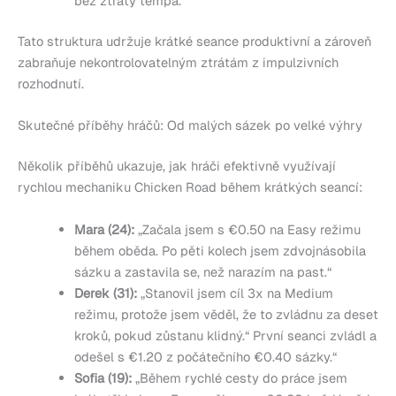
bez ztráty tempa.
Tato struktura udržuje krátké seance produktivní a zároveň
zabraňuje nekontrolovatelným ztrátám z impulzivních
rozhodnutí.
Skutečné příběhy hráčů: Od malých sázek po velké výhry
Několik příběhů ukazuje, jak hráči efektivně využívají
rychlou mechaniku Chicken Road během krátkých seancí:
Mara (24):
„Začala jsem s €0.50 na Easy režimu
během oběda. Po pěti kolech jsem zdvojnásobila
sázku a zastavila se, než narazím na past.“
Derek (31):
„Stanovil jsem cíl 3x na Medium
režimu, protože jsem věděl, že to zvládnu za deset
kroků, pokud zůstanu klidný.“ První seanci zvládl a
odešel s €1.20 z počátečního €0.40 sázky.“
Sofia (19):
„Během rychlé cesty do práce jsem