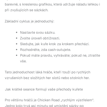
barevné, s kreslenou grafikou, která udržuje náladu lehkou i
při zvyšujících se sázkách.
Základní cyklus je jednoduchý:
Nastavte svou sázku.
Zvolte úroveň obtížnosti.
Sledujte, jak kuře krok za krokem přechází.
Rozhodněte, zda cash‑outujete.
Pokud máte pravdu, vyhráváte; pokud ne, ztratíte
vše.
Tato jednoduchost láká hráče, kteří touží po rychlých
vzrušeních bez složitých her slotů nebo stolních her.
Jak krátké seance formují vaše přechody kuřete
Pro většinu hráčů je Chicken Road „rychlým výstřelem“.
Jedno kolo trvá asi minutu od umístění sázky po