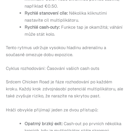
například €0.50.
Rychlé stanovení cíle:
Několika kliknutími
nastavíte cíl multiplikátoru.
Rychlé cash‑outy:
Funkce tap je okamžitá; váhání
může stát kolo.
Tento rytmus udržuje vysokou hladinu adrenalinu a
současně omezuje dobu expozice.
Cyklus rozhodování: Časování vašich cash outs
Srdcem Chicken Road je fáze rozhodování po každém
kroku. Každý krok zdvojnásobí potenciál multiplikátoru, ale
také zvyšuje riziko, že narazíte na skrytou past.
Hráči obvykle přijímají jeden ze dvou přístupů:
Opatrný brzký exit:
Cash‑out po prvních několika
krocích, kdy je multiplikátor stále skromný.