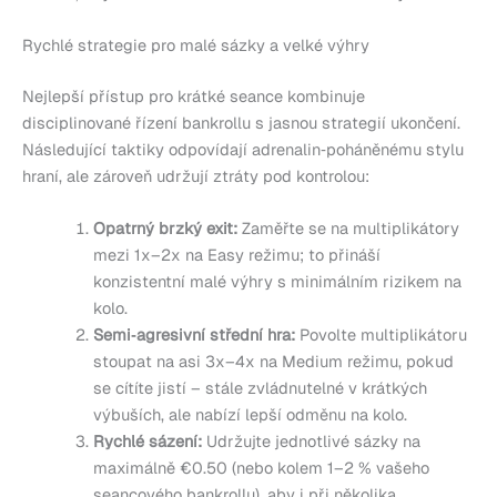
Rychlé strategie pro malé sázky a velké výhry
Nejlepší přístup pro krátké seance kombinuje
disciplinované řízení bankrollu s jasnou strategií ukončení.
Následující taktiky odpovídají adrenalin‑poháněnému stylu
hraní, ale zároveň udržují ztráty pod kontrolou:
Opatrný brzký exit:
Zaměřte se na multiplikátory
mezi 1x–2x na Easy režimu; to přináší
konzistentní malé výhry s minimálním rizikem na
kolo.
Semi‑agresivní střední hra:
Povolte multiplikátoru
stoupat na asi 3x–4x na Medium režimu, pokud
se cítíte jistí – stále zvládnutelné v krátkých
výbuších, ale nabízí lepší odměnu na kolo.
Rychlé sázení:
Udržujte jednotlivé sázky na
maximálně €0.50 (nebo kolem 1–2 % vašeho
seancového bankrollu), aby i při několika