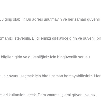
58 giriş olabilir. Bu adresi unutmayın ve her zaman güvenli
anızı isteyebilir. Bilgilerinizi dikkatlice girin ve güvenli bir
ilgileri girin ve güvenliğiniz için bir güvenlik sorusu
rli bir oyunu seçmek için biraz zaman harcayabilirsiniz. Her
mleri kullanılabilecek. Para yatırma işlemi güvenli ve hızlı