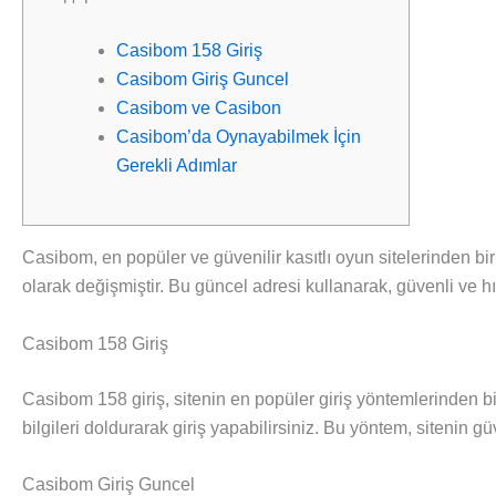
Casibom 158 Giriş
Casibom Giriş Guncel
Casibom ve Casibon
Casibom’da Oynayabilmek İçin
Gerekli Adımlar
Casibom, en popüler ve güvenilir kasıtlı oyun sitelerinden birid
olarak değişmiştir. Bu güncel adresi kullanarak, güvenli ve hız
Casibom 158 Giriş
Casibom 158 giriş, sitenin en popüler giriş yöntemlerinden biri
bilgileri doldurarak giriş yapabilirsiniz. Bu yöntem, sitenin güv
Casibom Giriş Guncel