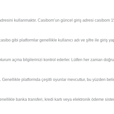
 adresini kullanmaktır. Casibom’un güncel giriş adresi casibom 1
ibo gibi platformlar genellikle kullanıcı adı ve şifre ile giriş yapm
turum açma bilgilerinizi kontrol ederler. Lütfen her zaman doğru b
. Genellikle platformda çeşitli oyunlar mevcuttur, bu yüzden beli
Genellikle banka transferi, kredi kartı veya elektronik ödeme siste