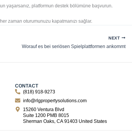
sorun yaşarsanız, platformun destek bölümüne başvurun.
ve her zaman oturumunuzu kapatmanızı sağlar.
NEXT
Worauf es bei seriösen Spielplattformen ankommt
CONTACT
(818) 918-9273
info@rlgpropertysolutions.com
15260 Ventura Blvd
Suite 1200 PMB 8015
Sherman Oaks, CA 91403 United States