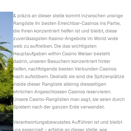
& präzis an dieser stelle kommt inzwischen unsrige
Rangliste ihr besten Erreichbar-Casinos ins Partie,
die Ihnen konzentriert helfen ist und bleibt, diese
zuverlässigsten Kasino-Angebote im World wide
web zu auftreiben. Die das wichtigsten
Hauptaufgaben within Casino Weiser besteht
dadrin, unseren Besuchern konzentriert hinter
helfen, nachfolgende besten Verbunden Casinos
nach aufstöbern. Deshalb sie sind die Spitzenplätze
inside dieser Rangliste alleinig diesseitigen
ehrlichen Angeschlossen Casinos reservieren.
Unsere Casino-Ranglisten man sagt, sie seien durch
Spielern nach der ganzen Erde verwendet.
Verantwortungsbewusstes Aufführen ist und bleibt
uns essenziell – erfahre an dieser stelle, wie