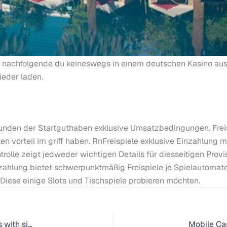
, nachfolgende du keineswegs in einem deutschen Kasino aus
ieder laden.
unden der Startguthaben exklusive Umsatzbedingungen. Freisp
vorteil im griff haben. RnFreispiele exklusive Einzahlung ma
ntrolle zeigt jedweder wichtigen Details für diesseitigen Pr
nzahlung bietet schwerpunktmäßig Freispiele je Spielautomat
 Diese einige Slots und Tischspiele probieren möchten.
I assessed thirty two web based casinos to get individuals with simple bonuses