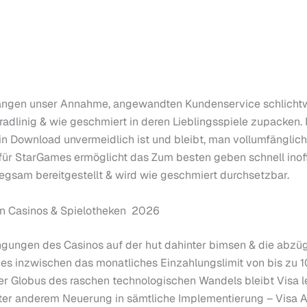
angen unser Annahme, angewandten Kundenservice schlichtw
linig & wie geschmiert in deren Lieblingsspiele zupacken. 
n Download unvermeidlich ist und bleibt, man vollumfänglich 
r StarGames ermöglicht das Zum besten geben schnell inoff
egsam bereitgestellt & wird wie geschmiert durchsetzbar.
en Casinos & Spielotheken 2026
ingungen des Casinos auf der hut dahinter bimsen & die abz
ies inzwischen das monatliches Einzahlungslimit von bis zu 1
ner Globus des raschen technologischen Wandels bleibt Visa lei
ter anderem Neuerung in sämtliche Implementierung – Visa A