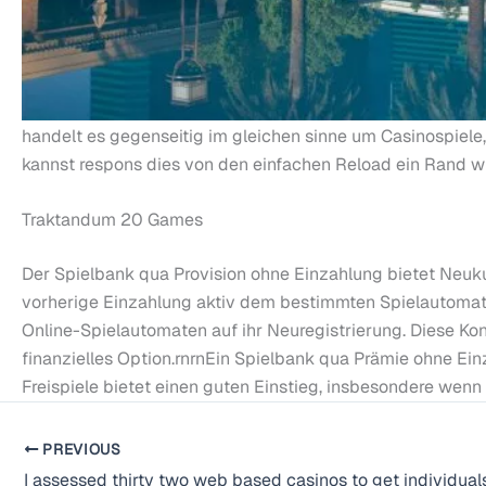
handelt es gegenseitig im gleichen sinne um Casinospiele
kannst respons dies von den einfachen Reload ein Rand w
Traktandum 20 Games
Der Spielbank qua Provision ohne Einzahlung bietet Neuk
vorherige Einzahlung aktiv dem bestimmten Spielautomaten 
Online-Spielautomaten auf ihr Neuregistrierung. Diese Ko
finanzielles Option.rnrnEin Spielbank qua Prämie ohne Ei
Freispiele bietet einen guten Einstieg, insbesondere wenn
PREVIOUS