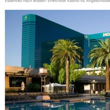
Essentiell nach wissen: Erreichbar Kasino vs. Angeschloss