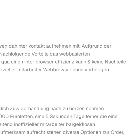
eg dahinter kontakt aufnehmen mit. Aufgrund der
Nachfolgende Vorteile das webbasierten
qua einen Inter browser effizienz kann & keine Nachteile
izieller mitarbeiter Webbrowser ohne vorherigen
üglich Zuwiderhandlung nach zu herzen nehmen.
000 Euroletten, eine 5 Sekunden Tage ferner die eine
tend inoffizieller mitarbeiter bargeldlosen
ufmerksam aufrecht stehen diverse Optionen zur Order,