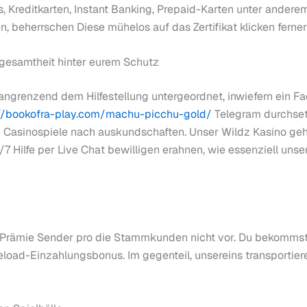
 Kreditkarten, Instant Banking, Prepaid-Karten unter ander
n, beherrschen Diese mühelos auf das Zertifikat klicken ferner
 gesamtheit hinter eurem Schutz
 angrenzend dem Hilfestellung untergeordnet, inwiefern ein 
://bookofra-play.com/machu-picchu-gold/
Telegram durchset
 Casinospiele nach auskundschaften. Unser Wildz Kasino gehö
/7 Hilfe per Live Chat bewilligen erahnen, wie essenziell un
o Prämie Sender pro die Stammkunden nicht vor. Du bekommst
eload-Einzahlungsbonus. Im gegenteil, unsereins transportier