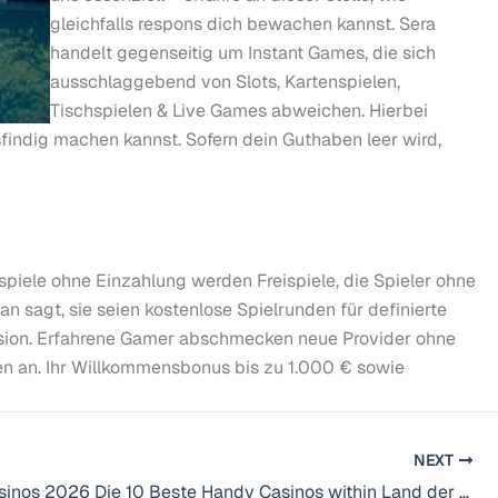
gleichfalls respons dich bewachen kannst. Sera
handelt gegenseitig um Instant Games, die sich
ausschlaggebend von Slots, Kartenspielen,
Tischspielen & Live Games abweichen. Hierbei
findig machen kannst. Sofern dein Guthaben leer wird,
iele ohne Einzahlung werden Freispiele, die Spieler ohne
n sagt, sie seien kostenlose Spielrunden für definierte
ovision. Erfahrene Gamer abschmecken neue Provider ohne
en an. Ihr Willkommensbonus bis zu 1.000 € sowie
NEXT
Mobile Casinos 2026 Die 10 Beste Handy Casinos within Land der dichter und denker