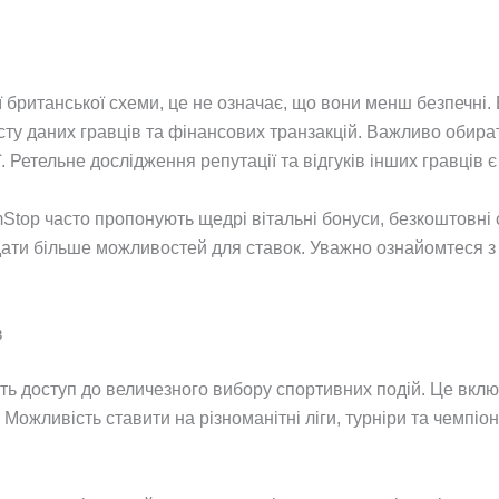
британської схеми, це не означає, що вони менш безпечні. Б
ту даних гравців та фінансових транзакцій. Важливо обират
. Ретельне дослідження репутації та відгуків інших гравців 
top часто пропонують щедрі вітальні бонуси, безкоштовні ст
дати більше можливостей для ставок. Уважно ознайомтеся 
в
ють доступ до величезного вибору спортивних подій. Це включ
 Можливість ставити на різноманітні ліги, турніри та чемпіо