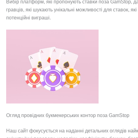
Вибір платформ, які пропонують ставки поза GamStop, да
гравців, які шукають унікальні можливості для ставок, 
потенційні виграші.
Огляд провідних букмекерських контор поза GamStop
Наш сайт фокусується на наданні детальних оглядів най