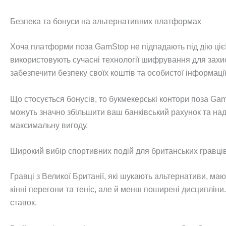
Безпека та бонуси на альтернативних платформах
Хоча платформи поза GamStop не підпадають під дію цієї 
використовують сучасні технології шифрування для захис
забезпечити безпеку своїх коштів та особистої інформації
Що стосується бонусів, то букмекерські контори поза GamS
можуть значно збільшити ваш банківський рахунок та на
максимальну вигоду.
Широкий вибір спортивних подій для британських гравці
Гравці з Великої Британії, які шукають альтернативи, ма
кінні перегони та теніс, але й менш поширені дисципліни.
ставок.