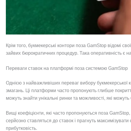
Крім того, букмекерські контори поза GamStop відомі с
зайвих бюрократичних процедур. Така оперативність є на
Переваги ставок на платформі поза системою GamStop
Однією з найважливіших переваг вибору букмекерської к
змагань. Ці платформи часто пропонують глибше покриття 
можуть знайти унікальні ринки та можливості, які можут
Вищі коефіцієнти, які часто пропонуються поза GamStop, 
серйозно ставляться до ставок і прагнуть максимізувати
прибутковість.