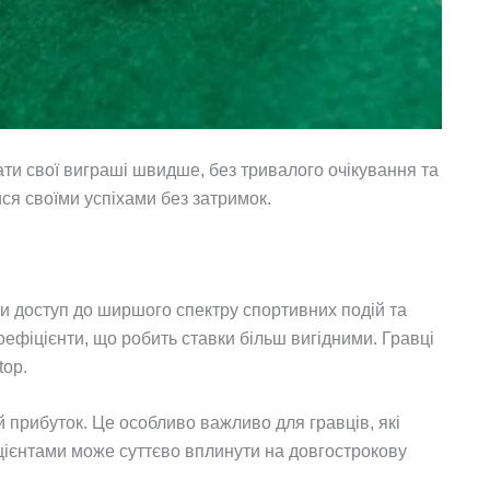
ти свої виграші швидше, без тривалого очікування та
ся своїми успіхами без затримок.
и доступ до ширшого спектру спортивних подій та
оефіцієнти, що робить ставки більш вигідними. Гравці
top.
й прибуток. Це особливо важливо для гравців, які
іцієнтами може суттєво вплинути на довгострокову