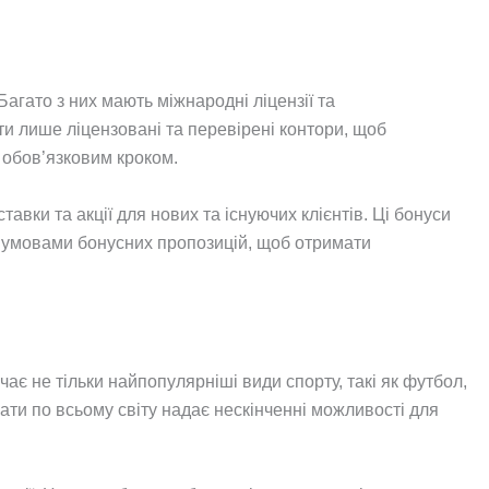
агато з них мають міжнародні ліцензії та
и лише ліцензовані та перевірені контори, щоб
є обов’язковим кроком.
авки та акції для нових та існуючих клієнтів. Ці бонуси
з умовами бонусних пропозицій, щоб отримати
ає не тільки найпопулярніші види спорту, такі як футбол,
нати по всьому світу надає нескінченні можливості для