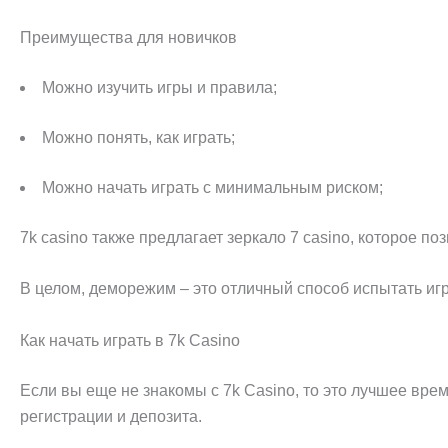
Преимущества для новичков
Можно изучить игры и правила;
Можно понять, как играть;
Можно начать играть с минимальным риском;
7k casino также предлагает зеркало 7 casino, которое п
В целом, деморежим – это отличный способ испытать игр
Как начать играть в 7k Casino
Если вы еще не знакомы с 7k Casino, то это лучшее вре
регистрации и депозита.