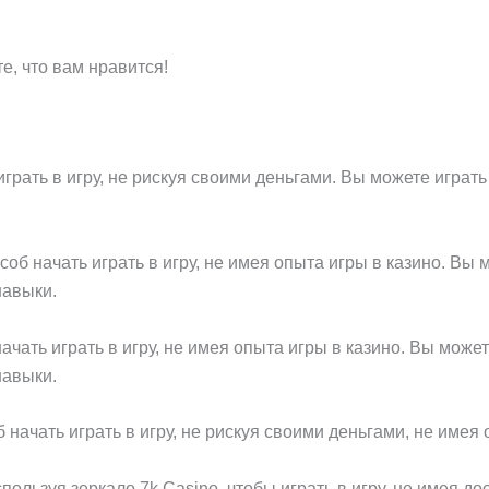
е, что вам нравится!
рать в игру, не рискуя своими деньгами. Вы можете играть 
.
об начать играть в игру, не имея опыта игры в казино. Вы м
навыки.
чать играть в игру, не имея опыта игры в казино. Вы можете
навыки.
начать играть в игру, не рискуя своими деньгами, не имея 
пользуя зеркало 7k Casino, чтобы играть в игру, не имея до