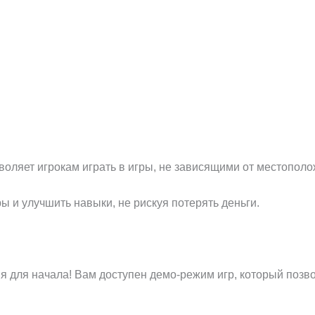
озволяет игрокам играть в игры, не зависящими от местопол
ы и улучшить навыки, не рискуя потерять деньги.
мя для начала! Вам доступен демо-режим игр, который позв