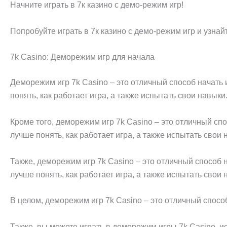
Начните играть в 7к казино с демо-режим игр!
Попробуйте играть в 7к казино с демо-режим игр и узнайт
7k Casino: Деморежим игр для начала
Деморежим игр 7k Casino – это отличный способ начать иг
понять, как работает игра, а также испытать свои навыки
Кроме того, деморежим игр 7k Casino – это отличный спос
лучше понять, как работает игра, а также испытать свои 
Также, деморежим игр 7k Casino – это отличный способ на
лучше понять, как работает игра, а также испытать свои 
В целом, деморежим игр 7k Casino – это отличный способ 
Также, вы можете играть в деморежим игры 7k Casino, ис