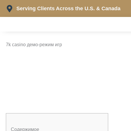
Skip
Serving Clients Across the U.S. & Canada
to
content
7k casino демо-режим игр
Содержимое