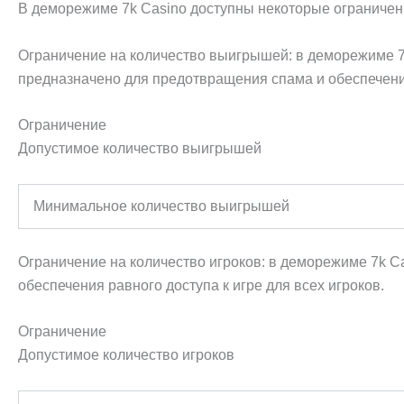
В деморежиме 7k Casino доступны некоторые ограничен
Ограничение на количество выигрышей: в деморежиме 7k
предназначено для предотвращения спама и обеспечения 
Ограничение
Допустимое количество выигрышей
Минимальное количество выигрышей
Ограничение на количество игроков: в деморежиме 7k C
обеспечения равного доступа к игре для всех игроков.
Ограничение
Допустимое количество игроков