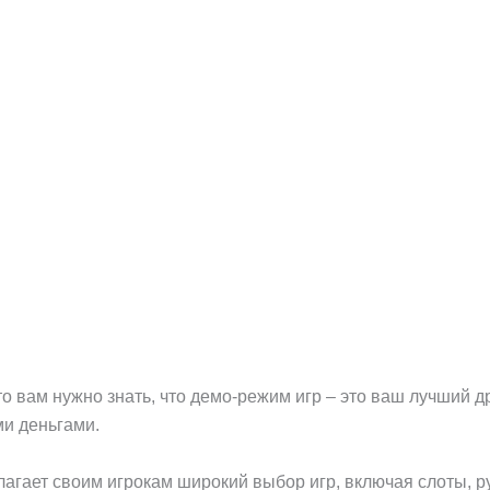
 то вам нужно знать, что демо-режим игр – это ваш лучший
ми деньгами.
агает своим игрокам широкий выбор игр, включая слоты, рул