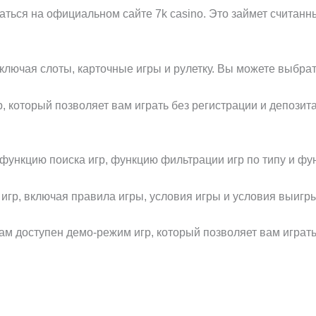
аться на официальном сайте 7k casino. Это займет считанны
включая слоты, карточные игры и рулетку. Вы можете выбрать
, который позволяет вам играть без регистрации и депозит
 функцию поиска игр, функцию фильтрации игр по типу и фу
 игр, включая правила игры, условия игры и условия выигр
 Вам доступен демо-режим игр, который позволяет вам играть