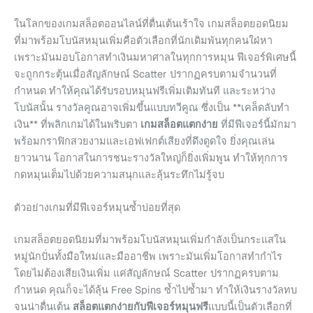
ในโลกของเกมสล็อตออนไลน์ที่ตื่นเต้นเร้าใจ เกมสล็อตยอดนิยม
ที่มาพร้อมโบนัสหมุนเพิ่มคือตัวเลือกที่นักเดิมพันทุกคนใฝ่หา
เพราะมันมอบโอกาสทำเงินมหาศาลในทุกการหมุน ฟีเจอร์พิเศษนี้
จะถูกกระตุ้นเมื่อสัญลักษณ์ Scatter ปรากฏครบตามจำนวนที่
กำหนด ทำให้คุณได้รับรอบหมุนฟรีเพิ่มเติมทันที และระหว่าง
โบนัสนั้น รางวัลคูณอาจเพิ่มขึ้นแบบทวีคูณ ซึ่งเป็น **เคล็ดลับทำ
เงิน** ที่พลิกเกมได้ในพริบตา
เกมสล็อตแตกง่าย
ที่มีฟีเจอร์นี้มักมา
พร้อมกราฟิกสวยงามและเอฟเฟกต์เสียงที่ดึงดูดใจ ยิ่งคุณเล่น
ยาวนาน โอกาสในการชนะรางวัลใหญ่ก็ยิ่งเพิ่มพูน ทำให้ทุกการ
กดหมุนเต็มไปด้วยความสนุกและลุ้นระทึกไม่รู้จบ
ตัวอย่างเกมที่มีฟีเจอร์หมุนซ้ำบ่อยที่สุด
เกมสล็อตยอดนิยมที่มาพร้อมโบนัสหมุนเพิ่มกำลังเป็นกระแสใน
หมู่นักปั่นทั้งมือใหม่และมืออาชีพ เพราะมันเพิ่มโอกาสทำกำไร
โดยไม่ต้องเสียเงินเพิ่ม แค่สัญลักษณ์ Scatter ปรากฏครบตาม
กำหนด คุณก็จะได้ลุ้น Free Spins ซ้ำไปซ้ำมา ทำให้เงินรางวัลทบ
จนน่าตื่นเต้น
สล็อตแตกง่ายกับฟีเจอร์หมุนฟรี
แบบนี้เป็นตัวเลือกที่