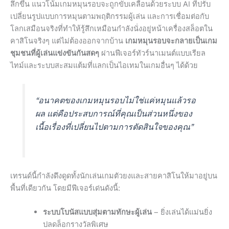
ลึกขึ้น แนวโน้มเกมหมุนรอบจะถูกขับเคลื่อนด้วยระบบ AI ที่ปรับ
เปลี่ยนรูปแบบการหมุนตามพฤติกรรมผู้เล่น และการเชื่อมต่อกับ
โลกเสมือนจริงที่ทำให้รู้สึกเหมือนกำลังนั่งอยู่หน้าเครื่องสล็อตใน
คาสิโนจริงๆ แต่ไม่ต้องออกจากบ้าน
เกมหมุนรอบจะกลายเป็นเกม
ชุมชนที่ผู้เล่นแข่งขันกันสดๆ
ผ่านฟีเจอร์ทัวร์นาเมนต์แบบเรียล
ไทม์และระบบสะสมแต้มที่แลกเป็นไอเทมในเกมอื่นๆ ได้ด้วย
“อนาคตของเกมหมุนรอบไม่ใช่แค่หมุนแล้วรอ
ผล แต่คือประสบการณ์ที่คุณเป็นส่วนหนึ่งของ
เนื้อเรื่องที่เปลี่ยนไปตามการตัดสินใจของคุณ”
เทรนด์นี้กำลังดึงดูดทั้งนักเล่นเกมตัวยงและสายคาสิโนให้มาอยู่บน
พื้นที่เดียวกัน โดยมีฟีเจอร์เด่นดังนี้:
ระบบโบนัสแบบสุ่มตามทักษะผู้เล่น
– ยิ่งเล่นได้แม่นยิ่ง
ปลดล็อกรางวัลพิเศษ