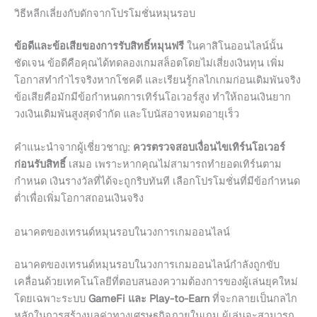
วิธีหลีกเลี่ยงกับดักจากโปรโมชั่นหมุนรอบ
ข้อดีและข้อเสียของการรับสิทธิ์หมุนฟรี
ในคาสิโนออนไลน์นั้น
ชัดเจน ข้อดีคือคุณได้ทดลองเกมสล็อตโดยไม่เสี่ยงเงินทุน เพิ่ม
โอกาสทำกำไรจริงหากโชคดี และเรียนรู้กลไกเกมก่อนเดิมพันจริง
ข้อเสียคือมักมีข้อกำหนดการเทิร์นโอเวอร์สูง ทำให้ถอนเงินยาก
วงเงินเดิมพันสูงสุดจำกัด และโบนัสอาจหมดอายุเร็ว
คำแนะนำจากผู้เชี่ยวชาญ:
ควรตรวจสอบเงื่อนไขเทิร์นโอเวอร์
ก่อนรับสิทธิ์
เสมอ เพราะหากคุณไม่สามารถทำยอดเทิร์นตาม
กำหนด เงินรางวัลที่ได้จะถูกริบทันที เลือกโปรโมชั่นที่มีข้อกำหนด
ต่ำเพื่อเพิ่มโอกาสถอนเงินจริง
อนาคตของเทรนด์หมุนรอบในวงการเกมออนไลน์
อนาคตของเทรนด์หมุนรอบในวงการเกมออนไลน์กำลังถูกขับ
เคลื่อนด้วยเทคโนโลยีที่ตอบสนองความต้องการของผู้เล่นยุคใหม่
โดยเฉพาะระบบ
GameFi และ Play-to-Earn
ที่จะกลายเป็นกลไก
หลักในการสร้างมูลค่าทางเศรษฐกิจภายในเกม ผู้เล่นจะสามารถ