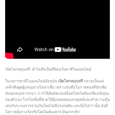
เปิดโลกหมุนฟรี: ทำไมถึงเป็นที่นิยมในคาสิโนออนไลน์
ในวงการคาสิโนออนไลน์ปัจจุบัน
เปิดโลกหมุนฟรี
กลายเป็นแม่
เหล็กดึงดูดผู้เล่นอย่างไม่น่าเชื่อ เพราะมันคือโอกาสทองที่นักเดิม
พันทุกคนปรารถนา: การได้สัมผัสเกมสล็อตโดยไม่ต้องเสี่ยงเงินทุน
ของตัวเอง โปรโมชั่นนี้ช่วยให้ผู้เล่นทดลองกลยุทธ์และทำความคุ้น
เคยกับระบบการจ่ายเงินโดยไม่มีแรงกดดัน และยิ่งไปกว่านั้น ยังมี
โอกาสลุ้นรางวัลจริงโดยไม่ต้องฝากเงินแรกเข้า