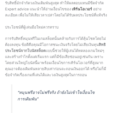
รับสิทธิ์มักจำกัดวงเงินเดิมพันสูงสุด ทำให้ผลตอบแทนมีขีดจำกัด
Expert advice แนะนำให้อ่านเงื่อนไขของ
เทิร์นโอเวอร์
อย่าง
ละเอียด เพื่อไม่ให้เสียเวลาเปล่าโดยไม่ได้รับผลประโยชน์ที่แท้จริง
ประโยชน์ที่ผู้เล่นมือใหม่ควรทราบ
การรับสิทธิ์หมุนฟรีในเกมสล็อตนั้นคล้ายกับการได้ลุ้นโชคโดยไม่
ต้องลงทุน ข้อดีคือคุณมีโอกาสชนะเงินจริงโดยไม่เสียเงินทุน
สิทธิ
ประโยชน์จากโบนัสสล็อต
แบบนี้ช่วยให้ผู้เล่นได้ทดลองเกมใหม่ๆ
และสร้างกำไรตั้งแต่เริ่มแรก แต่ก็มีข้อเสียซ่อนอยู่เช่นกัน เพราะ
โดยส่วนใหญ่โบนัสนี้มาพร้อมเงื่อนไขการเทิร์นโอเวอร์ที่สูงมาก
คุณอาจต้องเดิมพันหลายสิบเท่าก่อนจะถอนเงินออกได้ หรือไม่ก็มี
ข้อจำกัดเรื่องเกมที่เล่นได้และวงเงินสูงสุดในการถอน
“หมุนฟรีอาจไม่ฟรีจริง ถ้ายังไม่เข้าใจเงื่อนไข
การเดิมพัน”