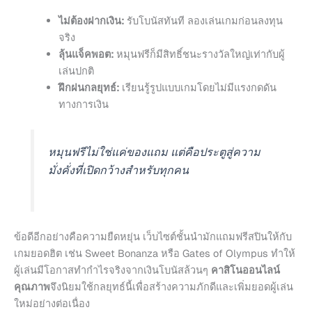
ไม่ต้องฝากเงิน:
รับโบนัสทันที ลองเล่นเกมก่อนลงทุน
จริง
ลุ้นแจ็คพอต:
หมุนฟรีก็มีสิทธิ์ชนะรางวัลใหญ่เท่ากับผู้
เล่นปกติ
ฝึกฝนกลยุทธ์:
เรียนรู้รูปแบบเกมโดยไม่มีแรงกดดัน
ทางการเงิน
หมุนฟรีไม่ใช่แค่ของแถม แต่คือประตูสู่ความ
มั่งคั่งที่เปิดกว้างสำหรับทุกคน
ข้อดีอีกอย่างคือความยืดหยุ่น เว็บไซต์ชั้นนำมักแถมฟรีสปินให้กับ
เกมยอดฮิต เช่น Sweet Bonanza หรือ Gates of Olympus ทำให้
ผู้เล่นมีโอกาสทำกำไรจริงจากเงินโบนัสล้วนๆ
คาสิโนออนไลน์
คุณภาพ
จึงนิยมใช้กลยุทธ์นี้เพื่อสร้างความภักดีและเพิ่มยอดผู้เล่น
ใหม่อย่างต่อเนื่อง