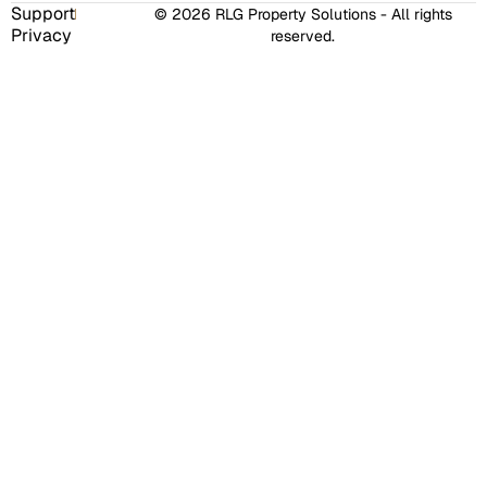
Support
© 2026 RLG Property Solutions - All rights
Privacy
reserved.