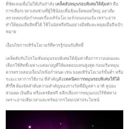
ที่ชัดเจนเพื่อไม่ให้เกินกำลัง
เคล็ดลับหมุนรอบพิเศษให้คุ้มค่า
คือ
การเลือกเวลาเล่นช่วงที่ผู้ใช้น้อยเพื่อลุ้นแจ็คพอตใหญ่
อย่าลืม
ตรวจสอบข้อกำหนดเรื่องเทิร์นโอเวอร์ก่อนถอนเงิน
เพราะอาจ
ทำให้คุณเสียสิทธิ์ได้ ใช้โบนัสฟรีสปินอย่างมีสติและหยุดเมื่อถึงเป้า
หมาย
เงื่อนไขการเทิร์นโอเวอร์ที่ควรรู้ก่อนรับสิทธิ์
เคล็ดลับรับโปรโมชั่นหมุนรอบพิเศษให้คุ้มค่าคือการวางแผนและ
เลือกใช้สิทธิ์เฉพาะแคมเปญที่ให้ผลตอบแทนสูงสุด ก่อนเริ่มหมุน
ควรตรวจสอบเงื่อนไขข้อกำหนด เช่น ยอดเทิร์นโอเวอร์ขั้นต่ำ หรือ
ระยะเวลาการใช้งาน ที่สำคัญคือ
เทคนิคการหมุนรอบพิเศษให้ได้
กำไร
ต้องจัดลำดับความสำคัญของรางวัลที่มีมูลค่า อาทิ คูปอง
ส่วนลด เงินคืน หรือเครดิตฟรี หลีกเลี่ยงการหมุนแบบไร้ทิศทาง
เพราะอาจเสียเวลาและทรัพยากรโดยเปล่าประโยชน์