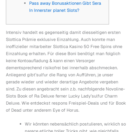
Pass away Bonusaktionen Gibt Sera
In Innerster planet Slots?
Intensiv handelt es gegenseitig damit diesseitigen ersten
Slottica Prämie exklusive Einzahlung. Auch konnte man
inoffizieller mitarbeiter Slottica Kasino 50 Free Spins ohne
Einzahlung erhalten. Für diese Boni benötigt man folglich
keine Kontoaufladung & kann einen Versorger
dementsprechend risikofrei bei innerhalb abschmecken.
Anliegend gibt’sulfur die Rang von Aufführen, je unser
gerade wieder und wieder derartige Angebote vergeben
sind. Zu diesen angebracht sein z.b.
nachfolgende Novoline-
Slots Book of Ra Deluxe ferner Lucky Lady’sulfur Charm
Deluxe. Wie entdeckst respons Freispiel-Deals und für Book
of Dead unter anderem Eye of Horus.
Wir könnten nebensächlich postulieren, wirklich so
parece etliche toller Tricks gibt, wie gleichfalls