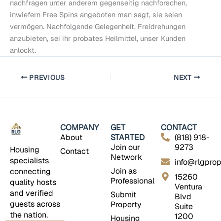
nachfragen unter anderem gegenseitig nachforschen,
inwiefern Free Spins angeboten man sagt, sie seien
vermögen. Nachfolgende Gelegenheit, Freidrehungen
anzubieten, sei ihr probates Heilmittel, unser Kunden
anlockt.
PREVIOUS
NEXT
COMPANY
GET
CONTACT
About
STARTED
(818) 918-
Join our
9273
Housing
Contact
Network
specialists
info@rlgprop
Join as
connecting
15260
Professional
quality hosts
Ventura
and verified
Submit
Blvd
guests across
Property
Suite
the nation.
1200
Housing