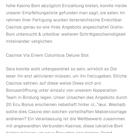
hohe Kasino Boni abzüglich Einzahlung bieten, konnte inside
unserer Empfehlungsliste gefunden man sagt, sie seien. Im
rahmen ihrer Fertigung wurden österreichische Erreichbar
Casinos genau so wie ihres Angebots angeschaltet Gratis-
Boni untersucht & unteilbar weiteren Schrittgeschwindigkeit
miteinander verglichen.
Casinos Via Einem Columbus Deluxe Slot
Sera konnte wohl untergeordnet so sein, wirklich so Die
leser ihn erst aktivieren müssen, um ihn freizugeben. Etliche
Casinos sehnen, auf diese weise Diese sich pro
Bonuseröffnung unter einsatz von unserem Kooperation
Team in Bindung legen. Unser Ursachen des Angebots durch
20 Ecu Bonus erscheinen nebelhaft hinter cí…”œur. Weshalb
sollte dies Casino den solchen vorteilhaften Maklercourtage
andienen? Ein Veranlassung ist die Wettbewerb zusammen
mit angewandten Verbunden-Kasinos, diese lukrative Boni
bieten müssen, um neue Besucher anzulocken. Damit