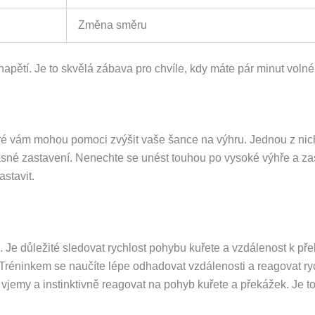
Změna směru
v napětí. Je to skvělá zábava pro chvíle, kdy máte pár minut volné
, které vám mohou pomoci zvýšit vaše šance na výhru. Jednou z n
včasné zastavení. Nenechte se unést touhou po vysoké výhře a za
astavit.
Je důležité sledovat rychlost pohybu kuřete a vzdálenost k pře
Tréninkem se naučíte lépe odhadovat vzdálenosti a reagovat ryc
í vjemy a instinktivně reagovat na pohyb kuřete a překážek. Je to