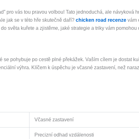
d” pro vás tou pravou volbou! Tato jednoduchá, ale návyková h
le jak se v této hře skutečně daří?
chicken road recenze
vám o
do světa kuřete a zjistěme, jaké strategie a triky vám pomoho
eré se pohybuje po cestě plné překážek. Vaším cílem je dostat k
ciální výhra. Klíčem k úspěchu je včasné zastavení, než narazíte
Včasné zastavení
Precizní odhad vzdálenosti