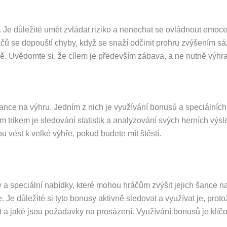
e důležité umět zvládat riziko a nenechat se ovládnout emocemi.
čů se dopouští chyby, když se snaží odčinit prohru zvýšením sázk
ě. Uvědomte si, že cílem je především zábava, a ne nutně výhra.
šance na výhru. Jedním z nich je využívání bonusů a speciálníc
trikem je sledování statistik a analyzování svých herních výsled
 vést k velké výhře, pokud budete mít štěstí.
sy a speciální nabídky, které mohou hráčům zvýšit jejich šance
 Je důležité si tyto bonusy aktivně sledovat a využívat je, pr
t a jaké jsou požadavky na prosázení. Využívání bonusů je klíčo