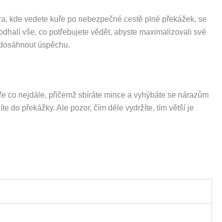
ra, kde vedete kuře po nebezpečné cestě plné překážek, se
dhalí vše, co potřebujete vědět, abyste maximalizovali své
u dosáhnout úspěchu.
uře co nejdále, přičemž sbíráte mince a vyhýbáte se nárazům
 do překážky. Ale pozor, čím déle vydržíte, tím větší je