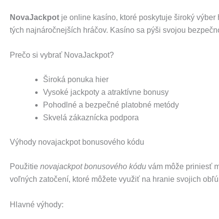
NovaJackpot
je online kasíno, ktoré poskytuje široký výbe
tých najnáročnejších hráčov. Kasíno sa pýši svojou bezpečn
Prečo si vybrať NovaJackpot?
Široká ponuka hier
Vysoké jackpoty a atraktívne bonusy
Pohodlné a bezpečné platobné metódy
Skvelá zákaznícka podpora
Výhody novajackpot bonusového kódu
Použitie
novajackpot bonusového kódu
vám môže priniesť mn
voľných zatočení, ktoré môžete využiť na hranie svojich obľú
Hlavné výhody: