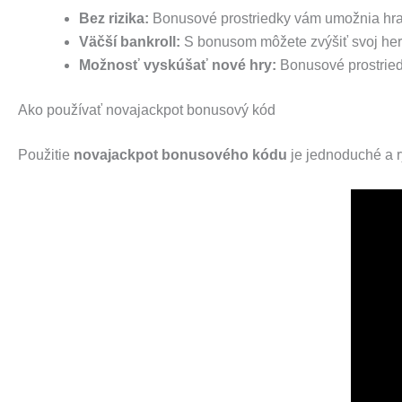
Bez rizika:
Bonusové prostriedky vám umožnia hrať 
Väčší bankroll:
S bonusom môžete zvýšiť svoj hern
Možnosť vyskúšať nové hry:
Bonusové prostriedk
Ako používať novajackpot bonusový kód
Použitie
novajackpot bonusového kódu
je jednoduché a rý