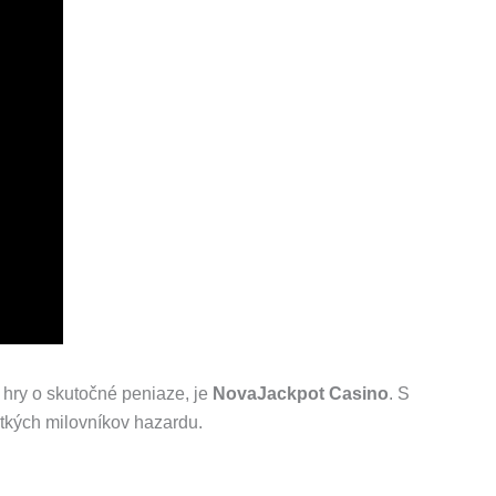
 hry o skutočné peniaze, je
NovaJackpot Casino
. S
etkých milovníkov hazardu.