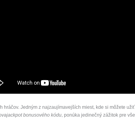
 hráčov. Jedným z najzaujímavejších miest, kde si môžete užiť
ovajackpot bonusového kódu
, ponúka jedinečný zážitok pre vš