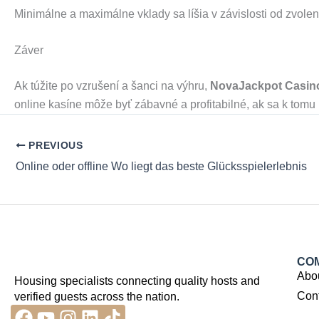
Minimálne a maximálne vklady sa líšia v závislosti od zvole
Záver
Ak túžite po vzrušení a šanci na výhru,
NovaJackpot Casin
online kasíne môže byť zábavné a profitabilné, ak sa k tomu
PREVIOUS
Online oder offline Wo liegt das beste Glücksspielerlebnis
CO
Abo
Housing specialists connecting quality hosts and
Con
verified guests across the nation.
Facebook
Youtube
Instagram
Linkedin
Tiktok