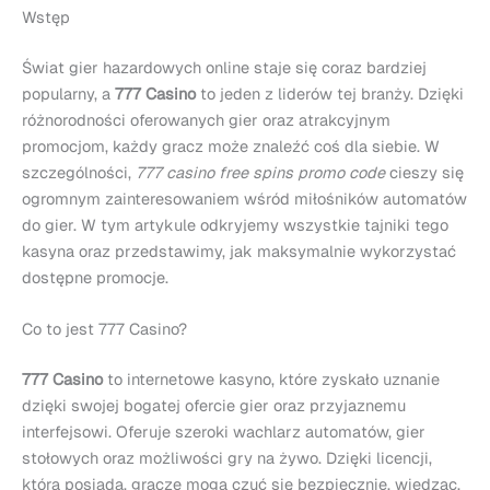
Wstęp
Świat gier hazardowych online staje się coraz bardziej
popularny, a
777 Casino
to jeden z liderów tej branży. Dzięki
różnorodności oferowanych gier oraz atrakcyjnym
promocjom, każdy gracz może znaleźć coś dla siebie. W
szczególności,
777 casino free spins promo code
cieszy się
ogromnym zainteresowaniem wśród miłośników automatów
do gier. W tym artykule odkryjemy wszystkie tajniki tego
kasyna oraz przedstawimy, jak maksymalnie wykorzystać
dostępne promocje.
Co to jest 777 Casino?
777 Casino
to internetowe kasyno, które zyskało uznanie
dzięki swojej bogatej ofercie gier oraz przyjaznemu
interfejsowi. Oferuje szeroki wachlarz automatów, gier
stołowych oraz możliwości gry na żywo. Dzięki licencji,
którą posiada, gracze mogą czuć się bezpiecznie, wiedząc,