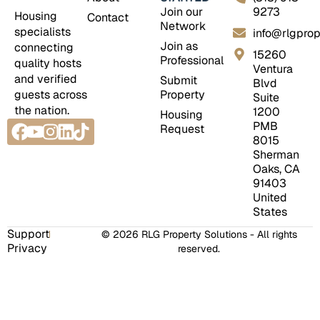
Join our
9273
Housing
Contact
Network
specialists
info@rlgprop
Join as
connecting
15260
Professional
quality hosts
Ventura
and verified
Submit
Blvd
guests across
Property
Suite
the nation.
1200
Housing
Facebook
Youtube
Instagram
Linkedin
Tiktok
PMB
Request
8015
Sherman
Oaks, CA
91403
United
States
Support
© 2026 RLG Property Solutions - All rights
Privacy
reserved.