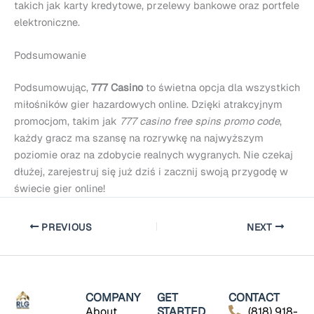
takich jak karty kredytowe, przelewy bankowe oraz portfele
elektroniczne.
Podsumowanie
Podsumowując,
777 Casino
to świetna opcja dla wszystkich
miłośników gier hazardowych online. Dzięki atrakcyjnym
promocjom, takim jak
777 casino free spins promo code
,
każdy gracz ma szansę na rozrywkę na najwyższym
poziomie oraz na zdobycie realnych wygranych. Nie czekaj
dłużej, zarejestruj się już dziś i zacznij swoją przygodę w
świecie gier online!
PREVIOUS
NEXT
COMPANY
GET
CONTACT
About
STARTED
(818) 918-