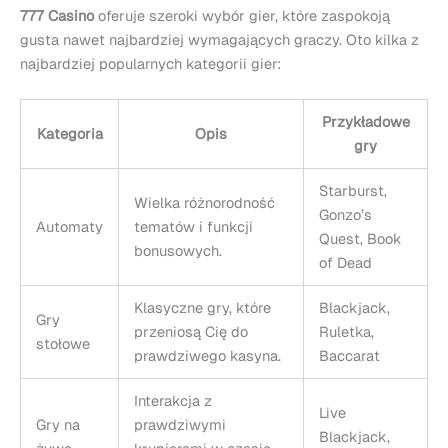
777 Casino
oferuje szeroki wybór gier, które zaspokoją
gusta nawet najbardziej wymagających graczy. Oto kilka z
najbardziej popularnych kategorii gier:
Przykładowe
Kategoria
Opis
gry
Starburst,
Wielka różnorodność
Gonzo’s
Automaty
tematów i funkcji
Quest, Book
bonusowych.
of Dead
Klasyczne gry, które
Blackjack,
Gry
przeniosą Cię do
Ruletka,
stołowe
prawdziwego kasyna.
Baccarat
Interakcja z
Live
Gry na
prawdziwymi
Blackjack,