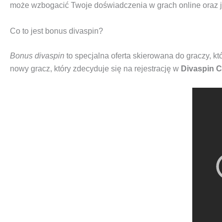
może wzbogacić Twoje doświadczenia w grach online oraz jaki
Co to jest bonus divaspin?
Bonus divaspin
to specjalna oferta skierowana do graczy, k
nowy gracz, który zdecyduje się na rejestrację w
Divaspin 