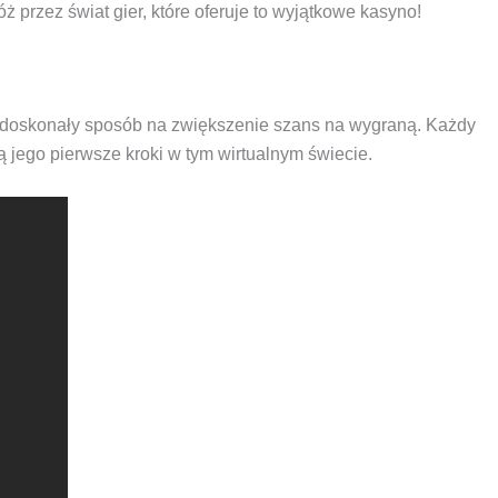
 przez świat gier, które oferuje to wyjątkowe kasyno!
ako doskonały sposób na zwiększenie szans na wygraną. Każdy
ą jego pierwsze kroki w tym wirtualnym świecie.