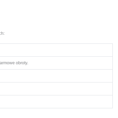
ch:
darmowe obroty.