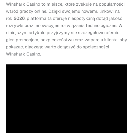
Winshark Casino to miejsce, które zyskuje na popularności
wśród graczy online. Dzięki swojemu nowemu linkowi na
rok
2026
, platforma ta oferuje niespotykaną dotąd jakość
rozrywki oraz innowacyjne rozwiązania technologiczne. W
niniejszym artykule przyjrzymy się szczegółowo ofercie
gier, promocjom, bezpieczeństwu oraz wsparciu klienta, aby
pokazać, dlaczego warto dołączyć do społeczności
Winshark Casino.