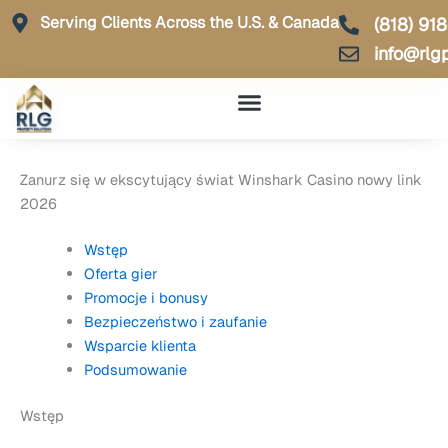
Skip
Serving Clients Across the U.S. & Canada
(818) 91
to
info@rlg
content
Zanurz się w ekscytujący świat Winshark Casino nowy link
2026
Wstęp
Oferta gier
Promocje i bonusy
Bezpieczeństwo i zaufanie
Wsparcie klienta
Podsumowanie
Wstęp