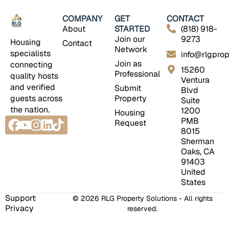
COMPANY
GET
CONTACT
About
STARTED
(818) 918-
Join our
9273
Housing
Contact
Network
specialists
info@rlgprop
Join as
connecting
15260
Professional
quality hosts
Ventura
and verified
Submit
Blvd
guests across
Property
Suite
the nation.
1200
Housing
Facebook
Youtube
Instagram
Linkedin
Tiktok
PMB
Request
8015
Sherman
Oaks, CA
91403
United
States
Support
© 2026 RLG Property Solutions - All rights
Privacy
reserved.