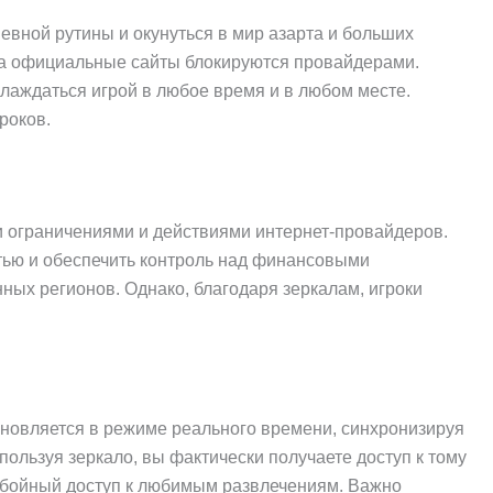
евной рутины и окунуться в мир азарта и больших
гда официальные сайты блокируются провайдерами.
лаждаться игрой в любое время и в любом месте.
роков.
и ограничениями и действиями интернет-провайдеров.
стью и обеспечить контроль над финансовыми
ных регионов. Однако, благодаря зеркалам, игроки
обновляется в режиме реального времени, синхронизируя
ользуя зеркало, вы фактически получаете доступ к тому
еребойный доступ к любимым развлечениям. Важно