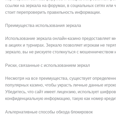
ссылки на зеркала на форумах, в социальных сетях или
стоит перепроверить правильность информации.
Преимущества использования зеркала
Использование зеркала онлайн-казино предоставляет м
в акциях и турнирах. Зеркало позволяет игрокам не тер
зеркало, вы не рискуете столкнуться с мошенничеством
Риски, связанные с использованием зеркал
Несмотря на все преимущества, существует определенны
популярных казино, чтобы украсть личные данные игрок
Убедитесь, что сайт имеет лицензию, использует шифро
конфиденциальную информацию, такую как номер кредит
Альтернативные способы обхода блокировок