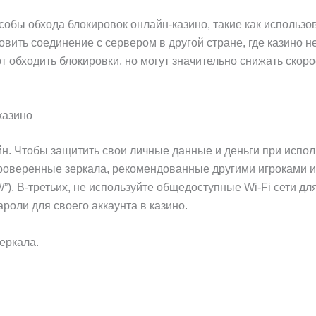
собы обхода блокировок онлайн-казино, такие как использ
овить соединение с сервером в другой стране, где казино 
 обходить блокировки, но могут значительно снижать скоро
казино
йн. Чтобы защитить свои личные данные и деньги при испол
роверенные зеркала, рекомендованные другими игроками или
/”). В-третьих, не используйте общедоступные Wi-Fi сети дл
роли для своего аккаунта в казино.
еркала.