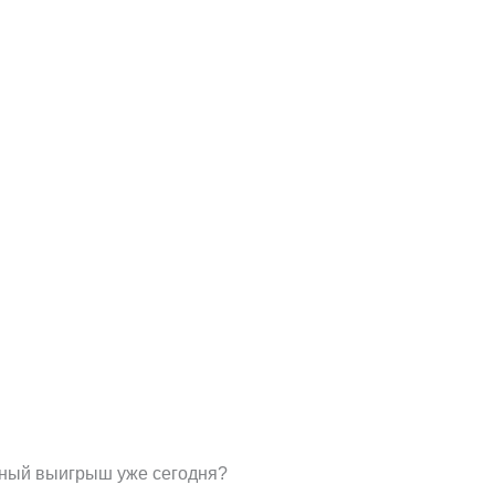
упный выигрыш уже сегодня?