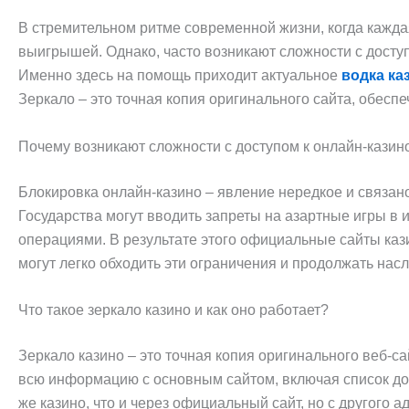
В стремительном ритме современной жизни, когда каждая
выигрышей. Однако, часто возникают сложности с досту
Именно здесь на помощь приходит актуальное
водка ка
Зеркало – это точная копия оригинального сайта, обес
Почему возникают сложности с доступом к онлайн-казин
Блокировка онлайн-казино – явление нередкое и связан
Государства могут вводить запреты на азартные игры в
операциями. В результате этого официальные сайты каз
могут легко обходить эти ограничения и продолжать на
Что такое зеркало казино и как оно работает?
Зеркало казино – это точная копия оригинального веб-
всю информацию с основным сайтом, включая список дост
же казино, что и через официальный сайт, но с другого