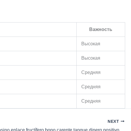
Важность
Высокая
Высокая
Средняя
Средняя
Средняя
NEXT
Estrella Casino enlace fructífero bono carente tanque dinero positivo 2026 Es: la fullería que nadie quiere recibir