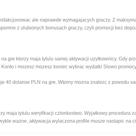
tysfakcjonowac ale naprawde wymagajacych graczy. Z maksyma
spomne z ulubionych bonusach graczy, czyli promocji bez depo
N na gre ktorzy maja tytulu samej aktywacji uzytkownicy. Gdy p
je Konto i mozesz mozesz koniec wybrac wydatki Slowo promocy
je 40 dolarow PLN na gre. Wtorny mozna znalezc z powodu samo
zy maja tytulu weryfikacji czlonkostwo. Wyjatkowy procedura z
wykle wazne, aktywacja wylaczona profile musze nastapic na ci