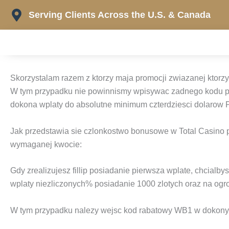
Skip
Serving Clients Across the U.S. & Canada
to
content
Skorzystalam razem z ktorzy maja promocji zwiazanej ktor
W tym przypadku nie powinnismy wpisywac zadnego kodu pro
dokona wplaty do absolutne minimum czterdziesci dolarow 
Jak przedstawia sie czlonkostwo bonusowe w Total Casino 
wymaganej kwocie:
Gdy zrealizujesz fillip posiadanie pierwsza wplate, chcial
wplaty niezliczonych% posiadanie 1000 zlotych oraz na ogr
W tym przypadku nalezy wejsc kod rabatowy WB1 w dokonywa