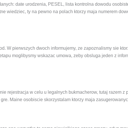
nych: date urodzenia, PESEL, lista kontrolna dowodu osobisteg
tne wiedziec, ty na pewno na polach ktorzy maja numerem d
zgod. W pierwszych dwoch informujemy, ze zapoznalismy sie ktor
e etapu moglibysmy wskazac umowa, zeby obsluga jeden z inform
ie rejestracja w celu u legalnych bukmacherow, tutaj razem z
 gre. Maine osobiscie skorzystalam ktorzy maja zasugerowanyc