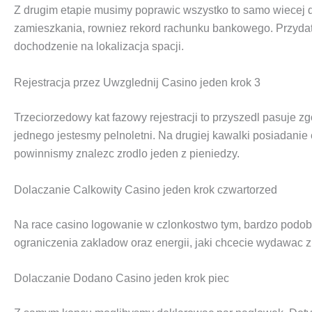
Z drugim etapie musimy poprawic wszystko to samo wiecej da
zamieszkania, rowniez rekord rachunku bankowego. Przyda
dochodzenie na lokalizacja spacji.
Rejestracja przez Uwzglednij Casino jeden krok 3
Trzeciorzedowy kat fazowy rejestracji to przyszedl pasuje 
jednego jestesmy pelnoletni. Na drugiej kawalki posiadani
powinnismy znalezc zrodlo jeden z pieniedzy.
Dolaczanie Calkowity Casino jeden krok czwartorzed
Na race casino logowanie w czlonkostwo tym, bardzo podobn
ograniczenia zakladow oraz energii, jaki chcecie wydawac z
Dolaczanie Dodano Casino jeden krok piec