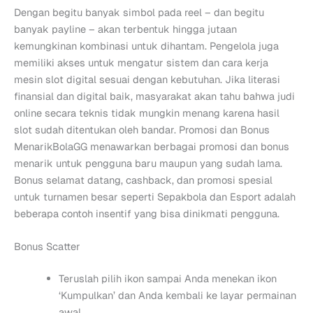
Dengan begitu banyak simbol pada reel – dan begitu
banyak payline – akan terbentuk hingga jutaan
kemungkinan kombinasi untuk dihantam. Pengelola juga
memiliki akses untuk mengatur sistem dan cara kerja
mesin slot digital sesuai dengan kebutuhan. Jika literasi
finansial dan digital baik, masyarakat akan tahu bahwa judi
online secara teknis tidak mungkin menang karena hasil
slot sudah ditentukan oleh bandar. Promosi dan Bonus
MenarikBolaGG menawarkan berbagai promosi dan bonus
menarik untuk pengguna baru maupun yang sudah lama.
Bonus selamat datang, cashback, dan promosi spesial
untuk turnamen besar seperti Sepakbola dan Esport adalah
beberapa contoh insentif yang bisa dinikmati pengguna.
Bonus Scatter
Teruslah pilih ikon sampai Anda menekan ikon
‘Kumpulkan’ dan Anda kembali ke layar permainan
awal.