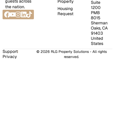
guests across
Property
Suite
the nation.
1200
Housing
Facebook
Youtube
Instagram
Linkedin
Tiktok
PMB
Request
8015
Sherman
Oaks, CA
91403
United
States
Support
© 2026 RLG Property Solutions - All rights
Privacy
reserved.