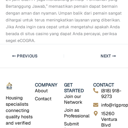
Bertanggung Jawab,” memastikan pemain dapat bermain
dengan aman dan nyaman. Umpan balik dari pemain sangat
dihargai untuk terus meningkatkan layanan yang diberikan.
Jika Anda ingin cara cepat untuk mengetahui apakah Anda
berada di situs casino yang dapat Anda percayai, periksa
segel eCOGRA.
PREVIOUS
NEXT
COMPANY
GET
CONTACT
About
STARTED
(818) 918-
Join our
9273
Housing
Contact
Network
specialists
info@rlgprop
Join as
connecting
15260
Professional
quality hosts
Ventura
and verified
Submit
Blvd