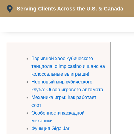
Skip
Serving Clients Across the U.S. & Canada
to
content
Взрывной хаос кубического
танцпола: olimp casino и шанс на
колоссальные выигрыши!
Неоновый мир кубического
клуба: Обзор игрового автомата
Механика игры: Как работает
слот
Особенности каскадной
механики
Функция Giga Jar