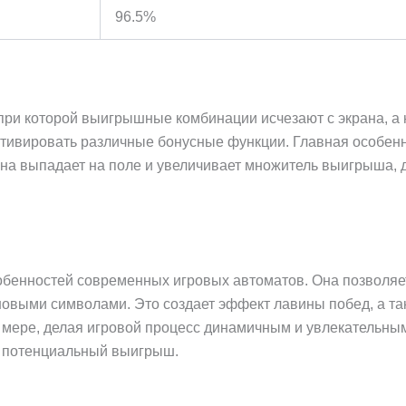
96.5%
 при которой выигрышные комбинации исчезают с экрана, а
ивировать различные бонусные функции. Главная особенност
она выпадает на поле и увеличивает множитель выигрыша, 
обенностей современных игровых автоматов. Она позволяет
новыми символами. Это создает эффект лавины побед, а т
ой мере, делая игровой процесс динамичным и увлекательн
т потенциальный выигрыш.