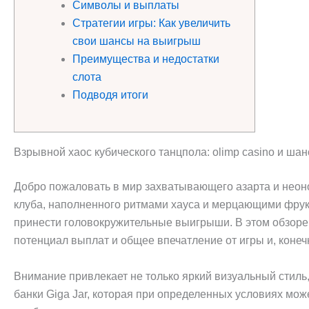
Символы и выплаты
Стратегии игры: Как увеличить
свои шансы на выигрыш
Преимущества и недостатки
слота
Подводя итоги
Взрывной хаос кубического танцпола: olimp casino и ша
Добро пожаловать в мир захватывающего азарта и неоно
клуба, наполненного ритмами хауса и мерцающими фрукт
принести головокружительные выигрыши. В этом обзоре
потенциал выплат и общее впечатление от игры и, коне
Внимание привлекает не только яркий визуальный стиль,
банки Giga Jar, которая при определенных условиях мож