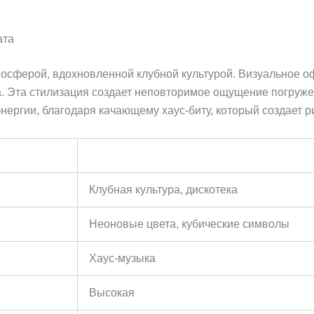
ата
мосферой, вдохновленной клубной культурой. Визуальное о
. Эта стилизация создает неповторимое ощущение погружен
нергии, благодаря качающему хаус-биту, который создает р
Клубная культура, дискотека
Неоновые цвета, кубические символы
Хаус-музыка
Высокая