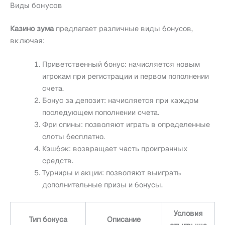
Виды бонусов
Казино зума
предлагает различные виды бонусов,
включая:
Приветственный бонус: начисляется новым
игрокам при регистрации и первом пополнении
счета.
Бонус за депозит: начисляется при каждом
последующем пополнении счета.
Фри спины: позволяют играть в определенные
слоты бесплатно.
Кэшбэк: возвращает часть проигранных
средств.
Турниры и акции: позволяют выиграть
дополнительные призы и бонусы.
Условия
Тип бонуса
Описание