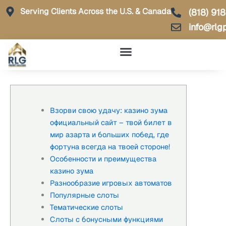
Skip
Serving Clients Across the U.S. & Canada
(818) 91
to
info@rlg
content
Взорви свою удачу: казино зума
официальный сайт – твой билет в
мир азарта и больших побед, где
фортуна всегда на твоей стороне!
Особенности и преимущества
казино зума
Разнообразие игровых автоматов
Популярные слоты
Тематические слоты
Слоты с бонусными функциями