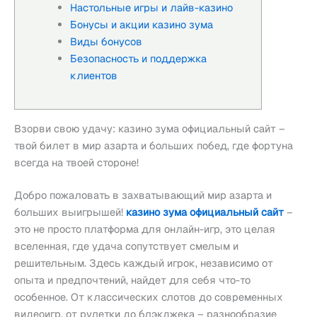
Настольные игры и лайв-казино
Бонусы и акции казино зума
Виды бонусов
Безопасность и поддержка
клиентов
Взорви свою удачу: казино зума официальный сайт –
твой билет в мир азарта и больших побед, где фортуна
всегда на твоей стороне!
Добро пожаловать в захватывающий мир азарта и
больших выигрышей!
казино зума официальный сайт
–
это не просто платформа для онлайн-игр, это целая
вселенная, где удача сопутствует смелым и
решительным. Здесь каждый игрок, независимо от
опыта и предпочтений, найдет для себя что-то
особенное. От классических слотов до современных
видеоигр, от рулетки до блэкджека – разнообразие