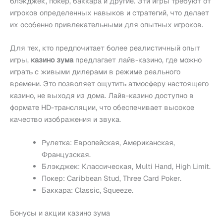
блэкджек, покер, баккара и другие. Эти игры требуют от
игроков определенных навыков и стратегий, что делает
их особенно привлекательными для опытных игроков.
Для тех, кто предпочитает более реалистичный опыт
игры,
казино зума
предлагает лайв-казино, где можно
играть с живыми дилерами в режиме реального
времени. Это позволяет ощутить атмосферу настоящего
казино, не выходя из дома. Лайв-казино доступно в
формате HD-трансляции, что обеспечивает высокое
качество изображения и звука.
Рулетка: Европейская, Американская,
Французская.
Блэкджек: Классическая, Multi Hand, High Limit.
Покер: Caribbean Stud, Three Card Poker.
Баккара: Classic, Squeeze.
Бонусы и акции казино зума