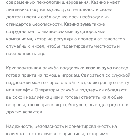
современных технологий шифрования. Казино имеет
лицензию, подтверждающую легальность своей
деятельности и соблюдение всех необходимых
стандартов безопасности.
Казино зума
также
сотрудничает с независимыми аудиторскими
компаниями, которые регулярно проверяют генератор
случайных чисел, чтобы гарантировать честность и
прозрачность игр.
Круглосуточная служба поддержки
казино зума
всегда
готова прийти на помощь игрокам. Связаться со службой
поддержки можно через онлайн-чат, электронную почту
или телефон. Операторы службы поддержки обладают
высокой квалификацией и готовы ответить на любые
вопросы, касающиеся игры, бонусов, вывода средств и
других аспектов.
Надежность, безопасность и ориентированность на
клиента – вот ключевые принципы, которыми