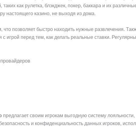
 таких как рулетка, блэкджек, покер, баккара и их различ
у настоящего казино, не выходя из дома.
м, что позволяет быстро находить нужные развлечения. Такж
 с игрой перед тем, как делать реальные ставки. Регулярн
 провайдеров
о
предлагает своим игрокам выгодную систему лояльности,
т безопасность и конфиденциальность данных игроков, исп