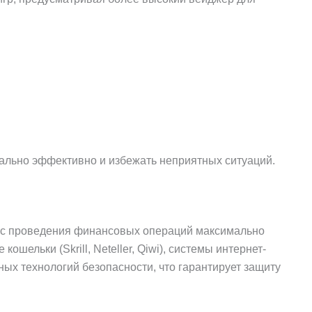
льно эффективно и избежать неприятных ситуаций.
есс проведения финансовых операций максимально
шельки (Skrill, Neteller, Qiwi), системы интернет-
х технологий безопасности, что гарантирует защиту