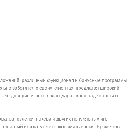
едложений, различный функционал и бонусные программы
ельно заботятся о своих клиентах, предлагая широкий
евало доверие игроков благодаря своей надежности и
атов, рулетки, покера и других популярных игр.
 опытный игрок сможет сэкономить время. Кроме того,