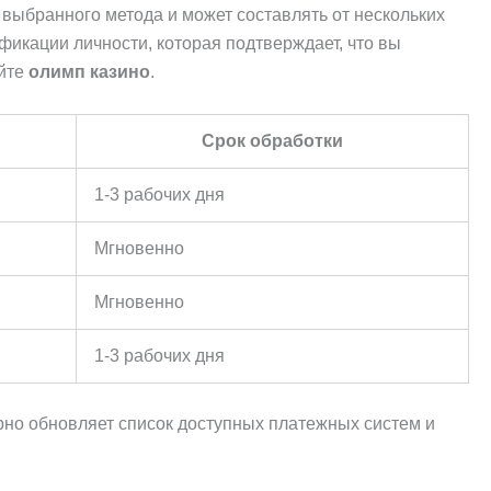
 выбранного метода и может составлять от нескольких
фикации личности, которая подтверждает, что вы
айте
олимп казино
.
Срок обработки
1-3 рабочих дня
Мгновенно
Мгновенно
1-3 рабочих дня
рно обновляет список доступных платежных систем и