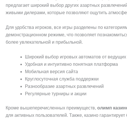
предлагает широкий выбор других азартных развлечений,
живыми дилерами, которые позволяют ощутить атмосфер
Для удобства игроков, все игры разделены по категория
демонстрационном режиме, что позволяет познакомиться
более увлекательной и прибыльной.
Широкий выбор игровых автоматов от ведущих
Удобная и интуитивно понятная платформа
Мобильная версия сайта
Круглосуточная служба поддержки
Разнообразие азартных развлечений
Регулярные турниры и акции
Кроме вышеперечисленных преимуществ,
олимп казин
для активных пользователей. Также, казино гарантируе