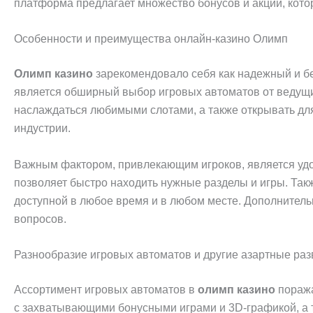
платформа предлагает множество бонусов и акций, кото
Особенности и преимущества онлайн-казино Олимп
Олимп казино
зарекомендовало себя как надежный и б
является обширный выбор игровых автоматов от ведущих 
наслаждаться любимыми слотами, а также открывать для 
индустрии.
Важным фактором, привлекающим игроков, является уд
позволяет быстро находить нужные разделы и игры. Такж
доступной в любое время и в любом месте. Дополнитель
вопросов.
Разнообразие игровых автоматов и другие азартные ра
Ассортимент игровых автоматов в
олимп казино
поража
с захватывающими бонусными играми и 3D-графикой, а 