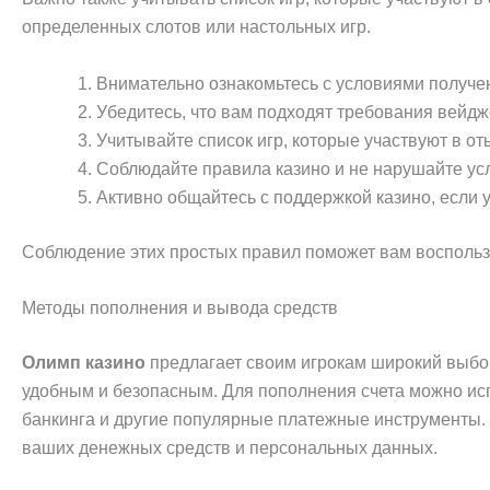
определенных слотов или настольных игр.
Внимательно ознакомьтесь с условиями получе
Убедитесь, что вам подходят требования вейдж
Учитывайте список игр, которые участвуют в о
Соблюдайте правила казино и не нарушайте ус
Активно общайтесь с поддержкой казино, если 
Соблюдение этих простых правил поможет вам воспол
Методы пополнения и вывода средств
Олимп казино
предлагает своим игрокам широкий выбо
удобным и безопасным. Для пополнения счета можно исполь
банкинга и другие популярные платежные инструменты.
ваших денежных средств и персональных данных.