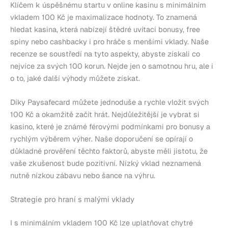
Klíčem k úspěšnému startu v online kasinu s minimálním
vkladem 100 Kč je maximalizace hodnoty. To znamená
hledat kasina, která nabízejí štědré uvítací bonusy, free
spiny nebo cashbacky i pro hráče s menšími vklady. Naše
recenze se soustředí na tyto aspekty, abyste získali co
nejvíce za svých 100 korun. Nejde jen o samotnou hru, ale i
o to, jaké další výhody můžete získat.
Díky Paysafecard můžete jednoduše a rychle vložit svých
100 Kč a okamžitě začít hrát. Nejdůležitější je vybrat si
kasino, které je známé férovými podmínkami pro bonusy a
rychlým výběrem výher. Naše doporučení se opírají o
důkladné prověření těchto faktorů, abyste měli jistotu, že
vaše zkušenost bude pozitivní. Nízký vklad neznamená
nutně nízkou zábavu nebo šance na výhru.
Strategie pro hraní s malými vklady
I s minimálním vkladem 100 Kč lze uplatňovat chytré