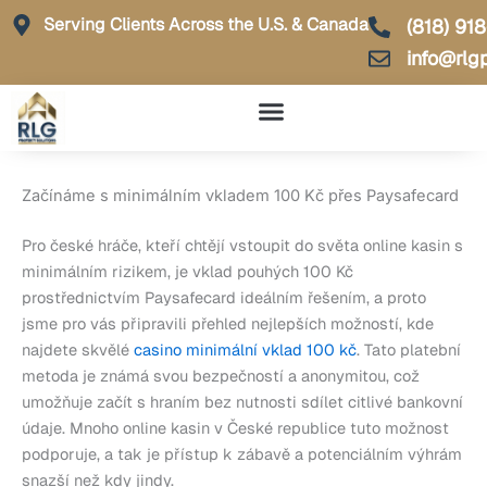
Skip
Serving Clients Across the U.S. & Canada
(818) 91
to
info@rlg
content
Začínáme s minimálním vkladem 100 Kč přes Paysafecard
Pro české hráče, kteří chtějí vstoupit do světa online kasin s
minimálním rizikem, je vklad pouhých 100 Kč
prostřednictvím Paysafecard ideálním řešením, a proto
jsme pro vás připravili přehled nejlepších možností, kde
najdete skvělé
casino minimální vklad 100 kč
. Tato platební
metoda je známá svou bezpečností a anonymitou, což
umožňuje začít s hraním bez nutnosti sdílet citlivé bankovní
údaje. Mnoho online kasin v České republice tuto možnost
podporuje, a tak je přístup k zábavě a potenciálním výhrám
snazší než kdy jindy.