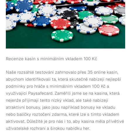
Recenze kasin s minimálním vkladem 100 Kč
Naše rozsáhlé testování zahrnovalo přes 35 online kasin,
abychom identifikovali ta, která skutečně nabízejí nejlepší
podmínky pro hráče s minimálním vkladem 100 Kč a
využívající Paysafecard. Zaměřili jsme se na kasina, která
nejenže přijímají tento nízký vklad, ale také nabízejí
atraktivní bonusy, jako jsou například bonusy ke vkladu
nebo balíčky roztočení zdarma, které lze s tímto vkladem
aktivovat. Důležité je pro nás i to, aby kasina měla přívětivé
uživatelské rozhraní a širokou nabídku her.