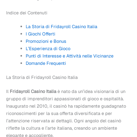
Indice dei Contenuti
La Storia di Fridayroll Casino Italia
I Giochi Offerti
Promozioni e Bonus
L’Esperienza di Gioco
Punti di Interesse e Attività nelle Vicinanze
Domande Frequenti
La Storia di Fridayroll Casino Italia
Il
Fridayroll Casino Italia
è nato da un’idea visionaria di un
gruppo di imprenditori appassionati di gioco e ospitalità.
Inaugurato nel 2010, il casinò ha rapidamente guadagnato
riconoscimenti per la sua offerta diversificata e per
l’attenzione riservata ai dettagli. Ogni angolo del casinò
riflette la cultura e l’arte italiana, creando un ambiente
elegante e accogliente.